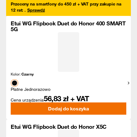
Przeceny na smartfony do 450 zł + VAT przy zakupie na
12 rat
:
.
Sprawdź
Etui WG Flipbook Duet do Honor 400 SMART
5G
Kolor:
Czarny
Pokaż
Płatne Jednorazowo
56,83
zł + VAT
Cena urządzenia
Dodaj do koszyka
Etui WG Flipbook Duet do Honor X5C