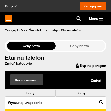
Zaloguj się
Firmy
Menu
Strona główna Orange.pl
Orange.pl
Małe i Średnie Firmy
Sklep
Etui na telefon
Ceny netto
Ceny brutto
Etui na telefon
Zmień kategorię
Kup na paragon
Bez abonamentu
Zmień
Filtruj
Sortuj
Wyszukaj urządzenie