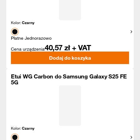
Kolor:
Czarny
Pokaż
Płatne Jednorazowo
40,57
zł + VAT
Cena urządzenia
Dodaj do koszyka
Etui WG Carbon do Samsung Galaxy S25 FE
5G
Kolor:
Czarny
Pokaż