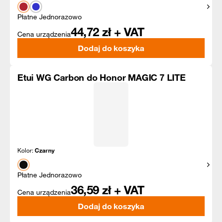
Pokaż
Płatne Jednorazowo
44,72
zł + VAT
Cena urządzenia
Dodaj do koszyka
Etui WG Carbon do Honor MAGIC 7 LITE
Kolor:
Czarny
Pokaż
Płatne Jednorazowo
36,59
zł + VAT
Cena urządzenia
Dodaj do koszyka