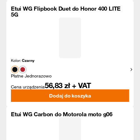
Etui WG Flipbook Duet do Honor 400 LITE
5G
Kolor:
Czarny
Pokaż
Płatne Jednorazowo
56,83
zł + VAT
Cena urządzenia
Dodaj do koszyka
Etui WG Carbon do Motorola moto g06