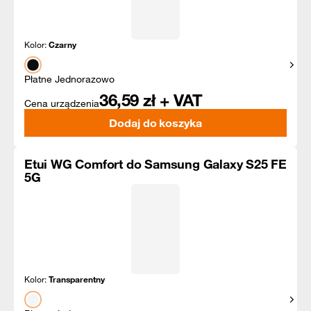
Kolor:
Czarny
Pokaż
Płatne Jednorazowo
36,59
zł + VAT
Cena urządzenia
Dodaj do koszyka
Etui WG Comfort do Samsung Galaxy S25 FE
5G
Kolor:
Transparentny
Pokaż