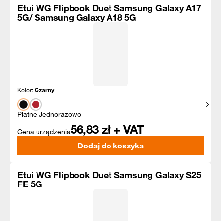
Etui WG Flipbook Duet Samsung Galaxy A17
5G/ Samsung Galaxy A18 5G
Kolor:
Czarny
Pokaż
Płatne Jednorazowo
56,83
zł + VAT
Cena urządzenia
Dodaj do koszyka
Etui WG Flipbook Duet Samsung Galaxy S25
FE 5G