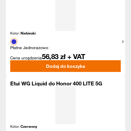
Kolor:
Niebieski
Pokaż
Płatne Jednorazowo
56,83
zł + VAT
Cena urządzenia
Dodaj do koszyka
Etui WG Liquid do Honor 400 LITE 5G
Kolor:
Czerwony