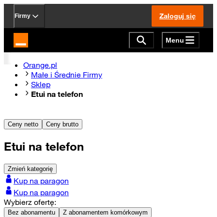
Zaloguj się
Firmy
Menu
Strona główna Orange.pl
Orange.pl
Małe i Średnie Firmy
Sklep
Etui na telefon
Ceny netto
Ceny brutto
Etui na telefon
Zmień kategorię
Kup na paragon
Kup na paragon
Wybierz ofertę:
Bez abonamentu
Z abonamentem komórkowym