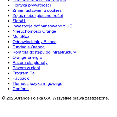
Polityka prywatności
Zmień ustawienia cookies
Zgłoś niebezpieczne treści
Sieć#1
Inwestycje dofinansowane z UE
Nieruchomości Orange
MultiBox
Odpowiedzialny Biznes
Fundacja Orange
Kontrola dostępu do infrastruktury
Orange Energia
Razem dla planety
Razem w sieci
Program Re
Payback
Tłumacz języka migowego
Confort+
©
2026
Orange Polska S.A. Wszystkie prawa zastrzeżone.