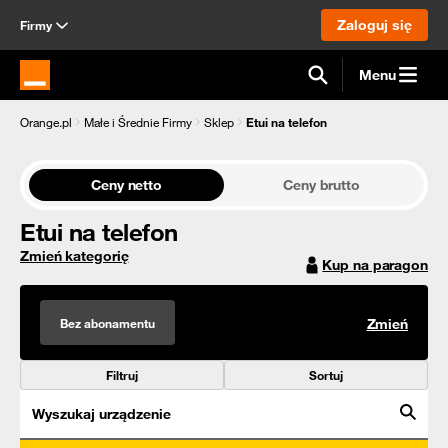
Zaloguj się
Firmy
Menu
Strona główna Orange.pl
Orange.pl
Małe i Średnie Firmy
Sklep
Etui na telefon
Ceny netto
Ceny brutto
Etui na telefon
Zmień kategorię
Kup na paragon
Bez abonamentu
Zmień
Filtruj
Sortuj
Wyszukaj urządzenie