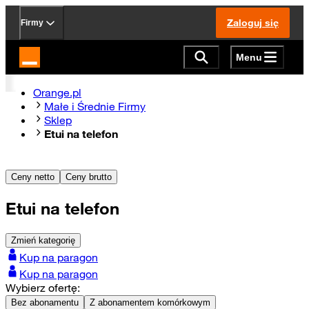
Zaloguj się
Firmy
Menu
Strona główna Orange.pl
Orange.pl
Małe i Średnie Firmy
Sklep
Etui na telefon
Ceny netto
Ceny brutto
Etui na telefon
Zmień kategorię
Kup na paragon
Kup na paragon
Wybierz ofertę:
Bez abonamentu
Z abonamentem komórkowym