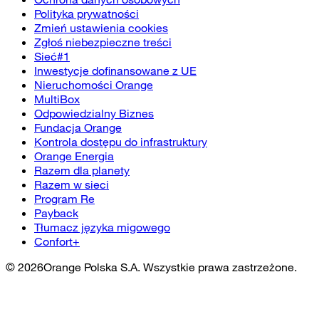
Polityka prywatności
Zmień ustawienia cookies
Zgłoś niebezpieczne treści
Sieć#1
Inwestycje dofinansowane z UE
Nieruchomości Orange
MultiBox
Odpowiedzialny Biznes
Fundacja Orange
Kontrola dostępu do infrastruktury
Orange Energia
Razem dla planety
Razem w sieci
Program Re
Payback
Tłumacz języka migowego
Confort+
©
2026
Orange Polska S.A. Wszystkie prawa zastrzeżone.