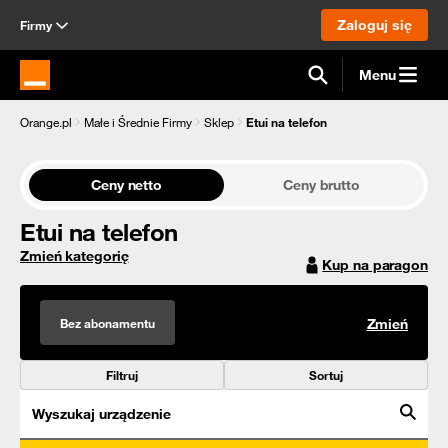
Zaloguj się
Firmy
Menu
Strona główna Orange.pl
Orange.pl
Małe i Średnie Firmy
Sklep
Etui na telefon
Ceny netto
Ceny brutto
Etui na telefon
Zmień kategorię
Kup na paragon
Bez abonamentu
Zmień
Filtruj
Sortuj
Wyszukaj urządzenie