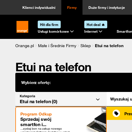
Kategoria
Sortowanie
Klienci indywidualni
Firmy
Duże firmy i instytucje
Hit dla firm
Hot deal 🔥
Strona główna Orange.pl
Usługi komórkowe
Internet
Smartfon
Orange.pl
Małe i Średnie Firmy
Sklep
Etui na telefon
Etui na telefon
Wybierz ofertę:
Kategoria
Wyszukaj u
Etui na telefon (0)
Prz
Program Odkup
Sprzedaj swój
smartfon i...
...zyskaj bon na zakup nowego