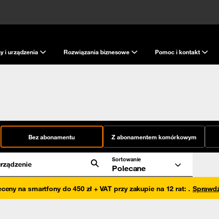
y i urządzenia
Rozwiązania biznesowe
Pomoc i kontakt
Bez abonamentu
Z abonamentem komórkowym
Sortowanie
rządzenie
Polecane
eceny na smartfony do 450 zł + VAT przy zakupie na 12 rat
:
.
Sprawd