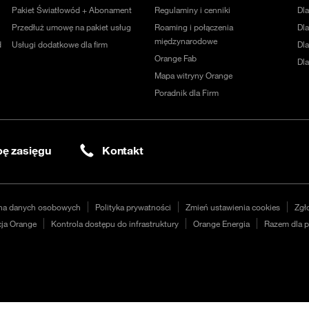
Pakiet Światłowód + Abonament
Regulaminy i cenniki
Dl
Przedłuż umowę na pakiet usług
Roaming i połączenia
Dla
międzynarodowe
d
Usługi dodatkowe dla firm
Dl
Orange Fab
Dl
Mapa witryny Orange
Poradnik dla Firm
ę zasięgu
Kontakt
na danych osobowych
Polityka prywatności
Zmień ustawienia cookies
Zgł
ja Orange
Kontrola dostępu do infrastruktury
Orange Energia
Razem dla p