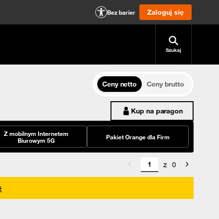
Zaloguj się
Bez barier
Szukaj
Ceny netto
Ceny brutto
Kup na paragon
Z mobilnym Internetem
Pakiet Orange dla Firm
Biurowym 5G
z
0
ź