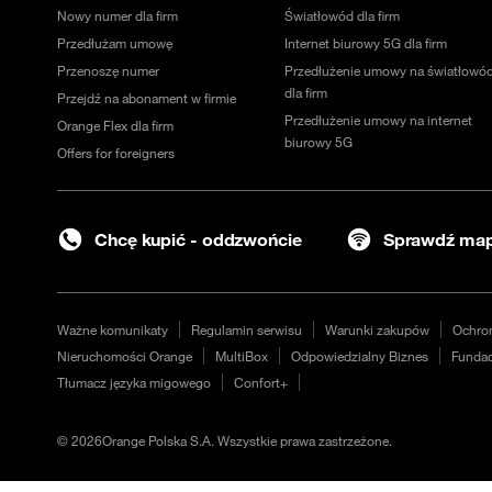
Nowy numer dla firm
Światłowód dla firm
Przedłużam umowę
Internet biurowy 5G dla firm
Przenoszę numer
Przedłużenie umowy na światłowó
dla firm
Przejdź na abonament w firmie
Przedłużenie umowy na internet
Orange Flex dla firm
biurowy 5G
Offers for foreigners
Chcę kupić - oddzwońcie
Sprawdź map
Ważne komunikaty
Regulamin serwisu
Warunki zakupów
Ochro
Nieruchomości Orange
MultiBox
Odpowiedzialny Biznes
Fundac
Tłumacz języka migowego
Confort+
©
2026
Orange Polska S.A. Wszystkie prawa zastrzeżone.