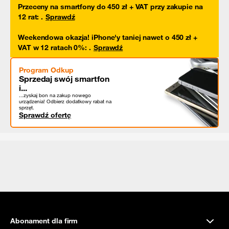
Przeceny na smartfony do 450 zł + VAT przy zakupie na
12 rat
:
.
Sprawdź
Weekendowa okazja! iPhone'y taniej nawet o 450 zł +
VAT w 12 ratach 0%
:
.
Sprawdź
Program Odkup
Sprzedaj swój smartfon
i...
...zyskaj bon na zakup nowego
urządzenia! Odbierz dodatkowy rabat na
sprzęt.
Sprawdź ofertę
Abonament dla firm