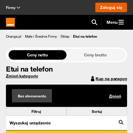
Zaloguj się
Firmy
Menu
Strona główna Orange.pl
Orange.pl
Małe i Średnie Firmy
Sklep
Etui na telefon
Ceny netto
Ceny brutto
Etui na telefon
Zmień kategorię
Kup na paragon
Bez abonamentu
Zmień
Filtruj
Sortuj
Wyszukaj urządzenie