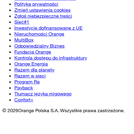
Polityka prywatności
Zmień ustawienia cookies
Zgłoś niebezpieczne treści
Sieć#1
Inwestycje dofinansowane z UE
Nieruchomości Orange
MultiBox
Odpowiedzialny Biznes
Fundacja Orange
Kontrola dostępu do infrastruktury
Orange Energia
Razem dla planety
Razem w sieci
Program Re
Payback
Tłumacz języka migowego
Confort+
©
2026
Orange Polska S.A. Wszystkie prawa zastrzeżone.