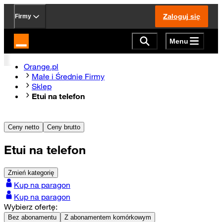
Zaloguj się
Firmy
Menu
Strona główna Orange.pl
Orange.pl
Małe i Średnie Firmy
Sklep
Etui na telefon
Ceny netto
Ceny brutto
Etui na telefon
Zmień kategorię
Kup na paragon
Kup na paragon
Wybierz ofertę:
Bez abonamentu
Z abonamentem komórkowym