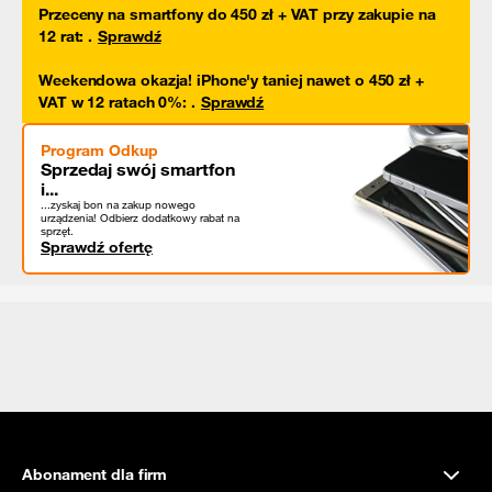
Przeceny na smartfony do 450 zł + VAT przy zakupie na
12 rat
:
.
Sprawdź
Weekendowa okazja! iPhone'y taniej nawet o 450 zł +
VAT w 12 ratach 0%
:
.
Sprawdź
Program Odkup
Sprzedaj swój smartfon
i...
...zyskaj bon na zakup nowego
urządzenia! Odbierz dodatkowy rabat na
sprzęt.
Sprawdź ofertę
Abonament dla firm