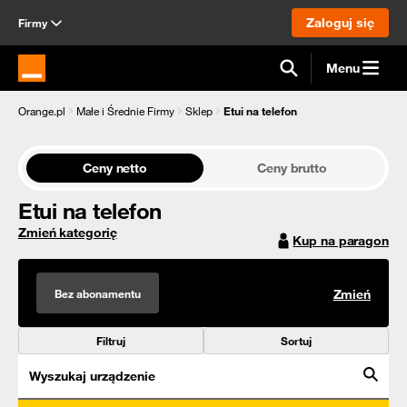
Zaloguj się
Firmy
Menu
Strona główna Orange.pl
Orange.pl
Małe i Średnie Firmy
Sklep
Etui na telefon
Ceny netto
Ceny brutto
Etui na telefon
Zmień kategorię
Kup na paragon
Bez abonamentu
Zmień
Filtruj
Sortuj
Wyszukaj urządzenie