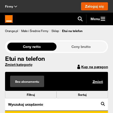
Zaloguj się
Firmy
Menu
Strona główna Orange.pl
Orange.pl
Małe i Średnie Firmy
Sklep
Etui na telefon
Ceny netto
Ceny brutto
Etui na telefon
Zmień kategorię
Kup na paragon
Bez abonamentu
Zmień
Filtruj
Sortuj
Wyszukaj urządzenie