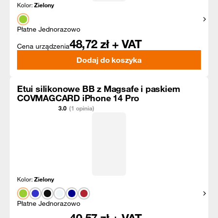
Kolor:
Zielony
Pokaż
Płatne Jednorazowo
48,72
zł + VAT
Cena urządzenia
Dodaj do koszyka
Etui silikonowe BB z Magsafe i paskiem
COVMAGCARD iPhone 14 Pro
3.0
(1 opinia)
Kolor:
Zielony
Pokaż
Płatne Jednorazowo