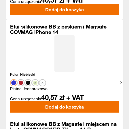
40,57
zł + VAT
Cena urządzenia
Dodaj do koszyka
Etui silikonowe BB z paskiem i Magsafe
COVMAG iPhone 14
Kolor:
Niebieski
Pokaż
Płatne Jednorazowo
40,57
zł + VAT
Cena urządzenia
Dodaj do koszyka
Etui silikonowe BB z Magsafe i miejscem na