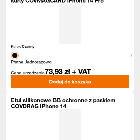
karty COVMAGCARD iPhone 14 Pro
Kolor:
Czarny
Pokaż
Płatne Jednorazowo
73,93
zł + VAT
Cena urządzenia
Dodaj do koszyka
Etui silikonowe BB ochronne z paskiem
COVDRAG iPhone 14