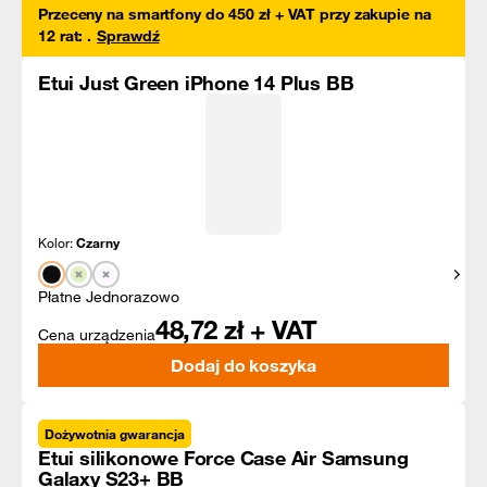
Przeceny na smartfony do 450 zł + VAT przy zakupie na
12 rat
:
.
Sprawdź
Etui Just Green iPhone 14 Plus BB
Kolor:
Czarny
Pokaż
Płatne Jednorazowo
48,72
zł + VAT
Cena urządzenia
Dodaj do koszyka
Dożywotnia gwarancja
Etui silikonowe Force Case Air Samsung
Galaxy S23+ BB