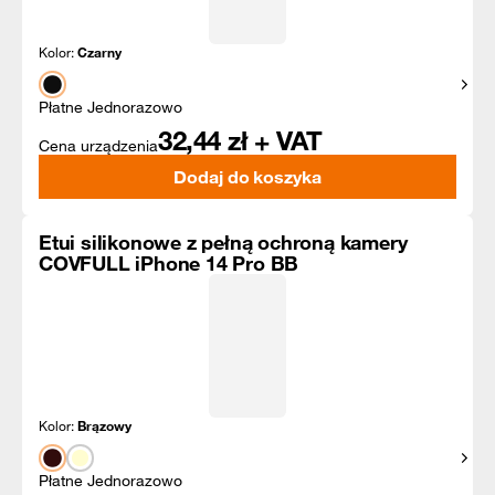
Kolor:
Czarny
Pokaż
Płatne Jednorazowo
32,44
zł + VAT
Cena urządzenia
Dodaj do koszyka
Etui silikonowe z pełną ochroną kamery
COVFULL iPhone 14 Pro BB
Kolor:
Brązowy
Pokaż
Płatne Jednorazowo