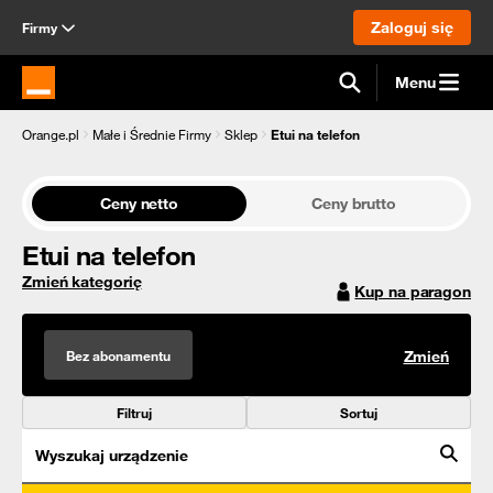
Zaloguj się
Firmy
Menu
Strona główna Orange.pl
Orange.pl
Małe i Średnie Firmy
Sklep
Etui na telefon
Ceny netto
Ceny brutto
Etui na telefon
Zmień kategorię
Kup na paragon
Bez abonamentu
Zmień
Filtruj
Sortuj
Wyszukaj urządzenie