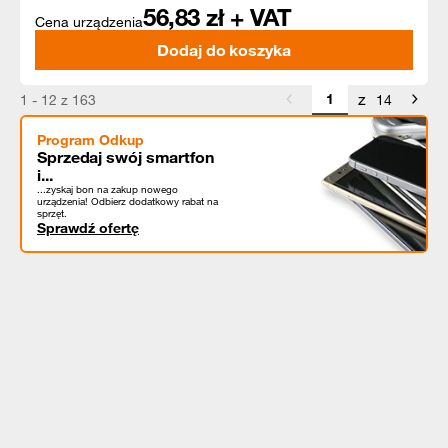
56,83
zł + VAT
Cena urządzenia
Dodaj do koszyka
z
1 - 12 z 163
14
Program Odkup
Sprzedaj swój smartfon
i...
...zyskaj bon na zakup nowego
urządzenia! Odbierz dodatkowy rabat na
sprzęt.
Sprawdź ofertę