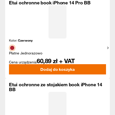
Etui ochronne book iPhone 14 Pro BB
Kolor:
Czerwony
Pokaż
Płatne Jednorazowo
60,89
zł + VAT
Cena urządzenia
Dodaj do koszyka
Etui ochronne ze stojakiem book iPhone 14
BB