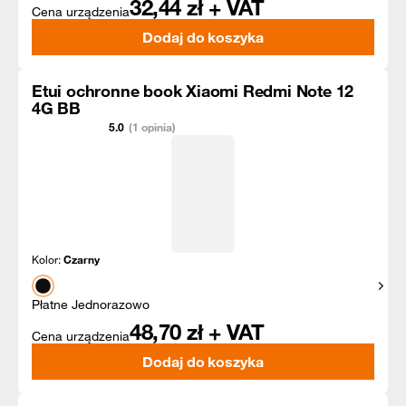
32,44
zł + VAT
Cena urządzenia
Dodaj do koszyka
Etui ochronne book Xiaomi Redmi Note 12
4G BB
5.0
(1 opinia)
Kolor:
Czarny
Pokaż
Płatne Jednorazowo
48,70
zł + VAT
Cena urządzenia
Dodaj do koszyka