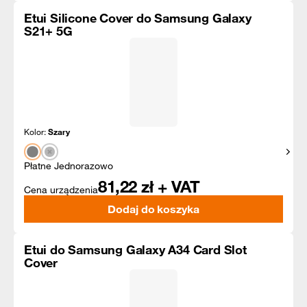
Etui Silicone Cover do Samsung Galaxy
S21+ 5G
Kolor:
Szary
Pokaż
Płatne Jednorazowo
81,22
zł + VAT
Cena urządzenia
Dodaj do koszyka
Etui do Samsung Galaxy A34 Card Slot
Cover