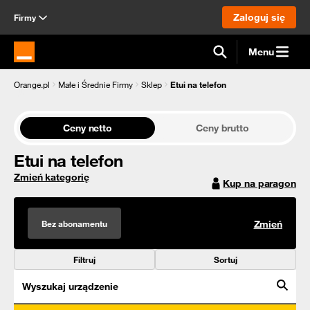
Zaloguj się
Firmy
Menu
Strona główna Orange.pl
Orange.pl
Małe i Średnie Firmy
Sklep
Etui na telefon
Ceny netto
Ceny brutto
Etui na telefon
Zmień kategorię
Kup na paragon
Bez abonamentu
Zmień
Filtruj
Sortuj
Wyszukaj urządzenie