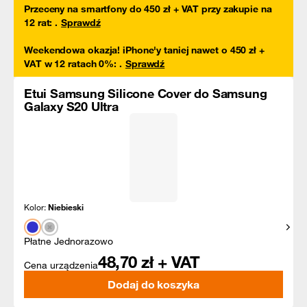
Przeceny na smartfony do 450 zł + VAT przy zakupie na
12 rat
:
.
Sprawdź
Weekendowa okazja! iPhone'y taniej nawet o 450 zł +
VAT w 12 ratach 0%
:
.
Sprawdź
Etui Samsung Silicone Cover do Samsung
Galaxy S20 Ultra
Kolor:
Niebieski
Pokaż
Płatne Jednorazowo
48,70
zł + VAT
Cena urządzenia
Dodaj do koszyka