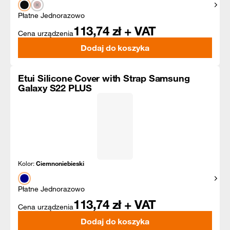
Pokaż
Płatne Jednorazowo
113,74
zł + VAT
Cena urządzenia
Dodaj do koszyka
Etui Silicone Cover with Strap Samsung
Galaxy S22 PLUS
Kolor:
Ciemnoniebieski
Pokaż
Płatne Jednorazowo
113,74
zł + VAT
Cena urządzenia
Dodaj do koszyka