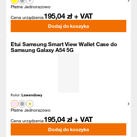
Pokaż
Płatne Jednorazowo
195,04
zł + VAT
Cena urządzenia
Dodaj do koszyka
Etui Samsung Smart View Wallet Case do
Samsung Galaxy A54 5G
Kolor:
Lawendowy
Pokaż
Płatne Jednorazowo
195,04
zł + VAT
Cena urządzenia
Dodaj do koszyka