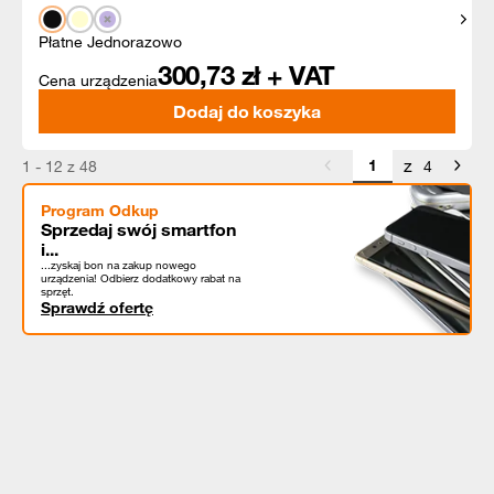
Pokaż
Płatne Jednorazowo
300,73
zł + VAT
Cena urządzenia
Dodaj do koszyka
z
1 - 12 z 48
4
Program Odkup
Sprzedaj swój smartfon
i...
...zyskaj bon na zakup nowego
urządzenia! Odbierz dodatkowy rabat na
sprzęt.
Sprawdź ofertę