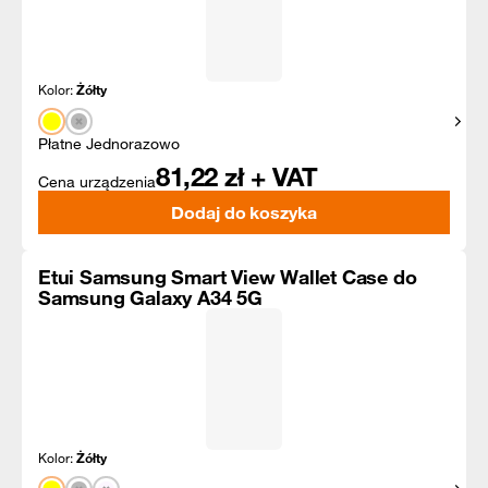
Kolor:
Żółty
Pokaż
Płatne Jednorazowo
81,22
zł + VAT
Cena urządzenia
Dodaj do koszyka
Etui Samsung Smart View Wallet Case do
Samsung Galaxy A34 5G
Kolor:
Żółty