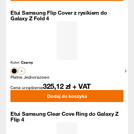
Etui Samsung Flip Cover z rysikiem do
Galaxy Z Fold 4
Kolor:
Czarny
Pokaż
Płatne Jednorazowo
325,12
zł + VAT
Cena urządzenia
Dodaj do koszyka
Etui Samsung Clear Cove Ring do Galaxy Z
Flip 4