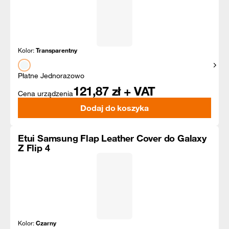
Kolor:
Transparentny
Pokaż
Płatne Jednorazowo
121,87
zł + VAT
Cena urządzenia
Dodaj do koszyka
Etui Samsung Flap Leather Cover do Galaxy
Z Flip 4
Kolor:
Czarny