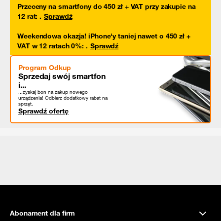
Przeceny na smartfony do 450 zł + VAT przy zakupie na
12 rat
:
.
Sprawdź
Weekendowa okazja! iPhone'y taniej nawet o 450 zł +
VAT w 12 ratach 0%
:
.
Sprawdź
Program Odkup
Sprzedaj swój smartfon
i...
...zyskaj bon na zakup nowego
urządzenia! Odbierz dodatkowy rabat na
sprzęt.
Sprawdź ofertę
Abonament dla firm