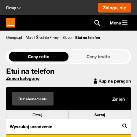
Zaloguj się
Firmy
Menu
Strona główna Orange.pl
Orange.pl
Małe i Średnie Firmy
Sklep
Etui na telefon
Ceny netto
Ceny brutto
Etui na telefon
Zmień kategorię
Kup na paragon
Bez abonamentu
Zmień
Filtruj
Sortuj
Wyszukaj urządzenie