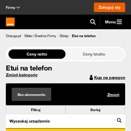
Zaloguj się
Firmy
Menu
Strona główna Orange.pl
Orange.pl
Małe i Średnie Firmy
Sklep
Etui na telefon
Ceny netto
Ceny brutto
Etui na telefon
Zmień kategorię
Kup na paragon
Bez abonamentu
Zmień
Filtruj
Sortuj
Wyszukaj urządzenie