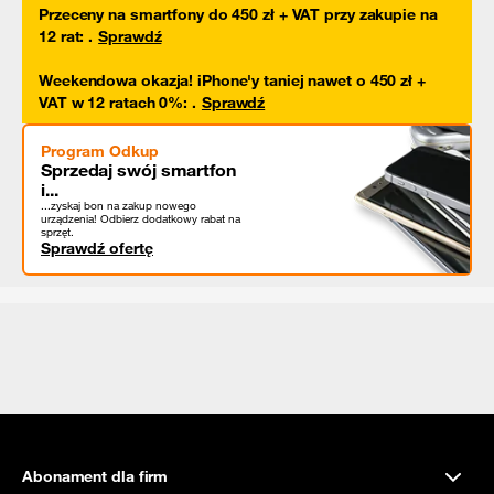
Przeceny na smartfony do 450 zł + VAT przy zakupie na
12 rat
:
.
Sprawdź
Weekendowa okazja! iPhone'y taniej nawet o 450 zł +
VAT w 12 ratach 0%
:
.
Sprawdź
Program Odkup
Sprzedaj swój smartfon
i...
...zyskaj bon na zakup nowego
urządzenia! Odbierz dodatkowy rabat na
sprzęt.
Sprawdź ofertę
Abonament dla firm