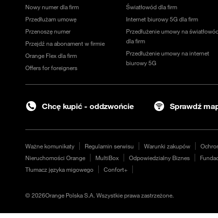
Nowy numer dla firm
Światłowód dla firm
Przedłużam umowę
Internet biurowy 5G dla firm
Przenoszę numer
Przedłużenie umowy na światłowó
dla firm
Przejdź na abonament w firmie
Przedłużenie umowy na internet
Orange Flex dla firm
biurowy 5G
Offers for foreigners
Chcę kupić - oddzwońcie
Sprawdź map
Ważne komunikaty
Regulamin serwisu
Warunki zakupów
Ochro
Nieruchomości Orange
MultiBox
Odpowiedzialny Biznes
Fundac
Tłumacz języka migowego
Confort+
©
2026
Orange Polska S.A. Wszystkie prawa zastrzeżone.