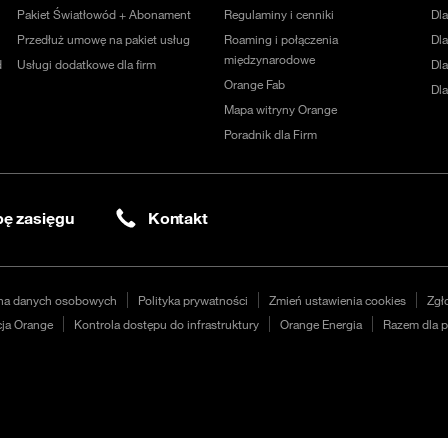
Pakiet Światłowód + Abonament
Regulaminy i cenniki
Dl
Przedłuż umowę na pakiet usług
Roaming i połączenia
Dla
międzynarodowe
d
Usługi dodatkowe dla firm
Dl
Orange Fab
Dl
Mapa witryny Orange
Poradnik dla Firm
ę zasięgu
Kontakt
na danych osobowych
Polityka prywatności
Zmień ustawienia cookies
Zgł
ja Orange
Kontrola dostępu do infrastruktury
Orange Energia
Razem dla p