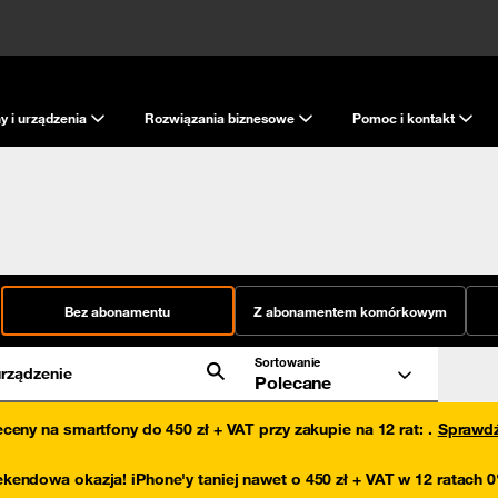
y i urządzenia
Rozwiązania biznesowe
Pomoc i kontakt
Bez abonamentu
Z abonamentem komórkowym
Sortowanie
rządzenie
Polecane
eceny na smartfony do 450 zł + VAT przy zakupie na 12 rat
:
.
Sprawd
kendowa okazja! iPhone'y taniej nawet o 450 zł + VAT w 12 ratach 