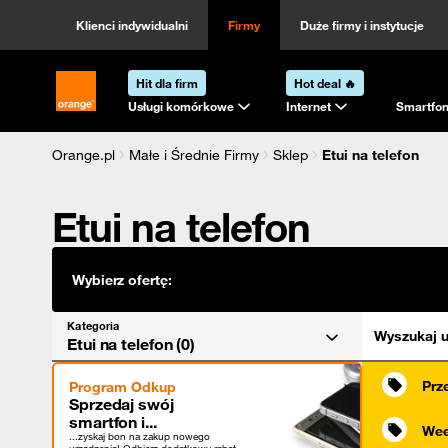
Kategoria
Sortowanie
Klienci indywidualni
Firmy
Duże firmy i instytucje
Hit dla firm
Hot deal 🔥
Strona główna Orange.pl
Usługi komórkowe
Internet
Smartfon
Orange.pl
Małe i Średnie Firmy
Sklep
Etui na telefon
Etui na telefon
Wybierz ofertę:
Kategoria
Wyszukaj u
Etui na telefon (0)
Prz
Program Odkup
Sprzedaj swój
smartfon i...
Wee
...zyskaj bon na zakup nowego