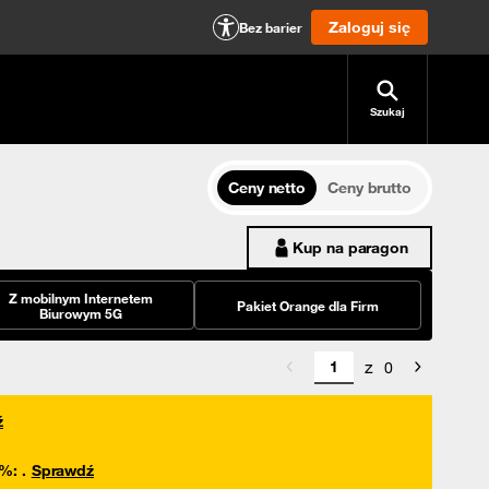
Zaloguj się
Bez barier
Szukaj
Ceny netto
Ceny brutto
Kup na paragon
Z mobilnym Internetem
Pakiet Orange dla Firm
Biurowym 5G
z
0
ź
0%
:
.
Sprawdź