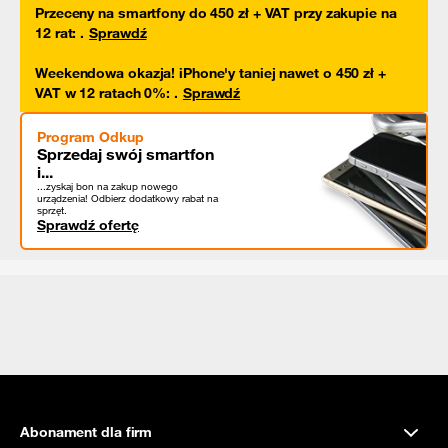
Przeceny na smartfony do 450 zł + VAT przy zakupie na
12 rat
:
.
Sprawdź
Weekendowa okazja! iPhone'y taniej nawet o 450 zł +
VAT w 12 ratach 0%
:
.
Sprawdź
Program Odkup
Sprzedaj swój smartfon
i...
...zyskaj bon na zakup nowego
urządzenia! Odbierz dodatkowy rabat na
sprzęt.
Sprawdź ofertę
Abonament dla firm