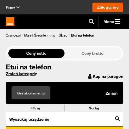
Zaloguj się
Firmy
Menu
Strona główna Orange.pl
Orange.pl
Małe i Średnie Firmy
Sklep
Etui na telefon
Ceny netto
Ceny brutto
Etui na telefon
Zmień kategorię
Kup na paragon
Bez abonamentu
Zmień
Filtruj
Sortuj
Wyszukaj urządzenie