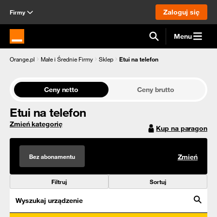
Zaloguj się
Firmy
Menu
Strona główna Orange.pl
Orange.pl
Małe i Średnie Firmy
Sklep
Etui na telefon
Ceny netto
Ceny brutto
Etui na telefon
Zmień kategorię
Kup na paragon
Bez abonamentu
Zmień
Filtruj
Sortuj
Wyszukaj urządzenie