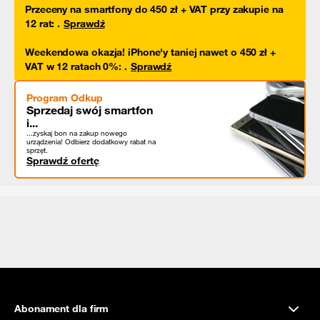
Przeceny na smartfony do 450 zł + VAT przy zakupie na
12 rat
:
.
Sprawdź
Weekendowa okazja! iPhone'y taniej nawet o 450 zł +
VAT w 12 ratach 0%
:
.
Sprawdź
Program Odkup
Sprzedaj swój smartfon
i...
...zyskaj bon na zakup nowego
urządzenia! Odbierz dodatkowy rabat na
sprzęt.
Sprawdź ofertę
Abonament dla firm