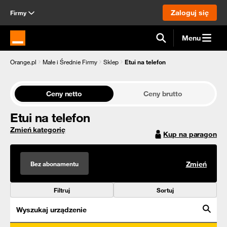
Zaloguj się
Firmy
Menu
Strona główna Orange.pl
Orange.pl
Małe i Średnie Firmy
Sklep
Etui na telefon
Ceny netto
Ceny brutto
Etui na telefon
Zmień kategorię
Kup na paragon
Bez abonamentu
Zmień
Filtruj
Sortuj
Wyszukaj urządzenie