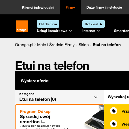
Kategoria
Sortowanie
Klienci indywidualni
Firmy
Duże firmy i instytucje
Hit dla firm
Hot deal 🔥
Strona główna Orange.pl
Usługi komórkowe
Internet
Smartfon
Orange.pl
Małe i Średnie Firmy
Sklep
Etui na telefon
Etui na telefon
Wybierz ofertę:
Kategoria
Wyszukaj u
Etui na telefon (0)
Prz
Program Odkup
Sprzedaj swój
smartfon i...
Wee
...zyskaj bon na zakup nowego