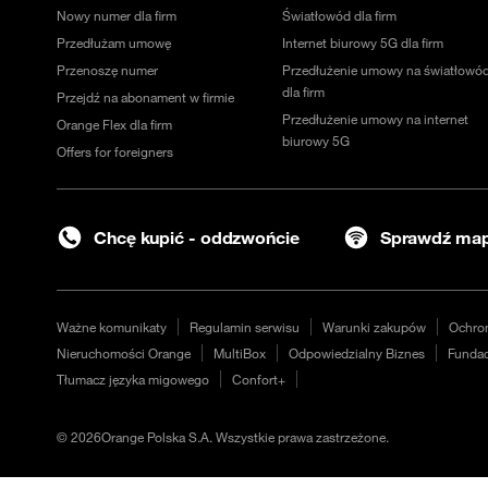
Nowy numer dla firm
Światłowód dla firm
Przedłużam umowę
Internet biurowy 5G dla firm
Przenoszę numer
Przedłużenie umowy na światłowó
dla firm
Przejdź na abonament w firmie
Przedłużenie umowy na internet
Orange Flex dla firm
biurowy 5G
Offers for foreigners
Chcę kupić - oddzwońcie
Sprawdź map
Ważne komunikaty
Regulamin serwisu
Warunki zakupów
Ochro
Nieruchomości Orange
MultiBox
Odpowiedzialny Biznes
Fundac
Tłumacz języka migowego
Confort+
©
2026
Orange Polska S.A. Wszystkie prawa zastrzeżone.