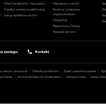
Pakiet Światłowód + Abonament
Regulaminy i cenniki
Dl
Przedłuż umowę na pakiet usług
Roaming i połączenia
Dla
międzynarodowe
d
Usługi dodatkowe dla firm
Dl
Orange Fab
Dl
Mapa witryny Orange
Poradnik dla Firm
ę zasięgu
Kontakt
na danych osobowych
Polityka prywatności
Zmień ustawienia cookies
Zgł
ja Orange
Kontrola dostępu do infrastruktury
Orange Energia
Razem dla p