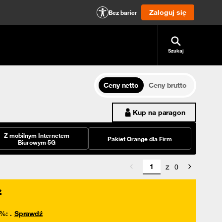
Zaloguj się
Bez barier
Szukaj
Ceny netto
Ceny brutto
Kup na paragon
Z mobilnym Internetem
Pakiet Orange dla Firm
Biurowym 5G
z
0
ź
0%
:
.
Sprawdź