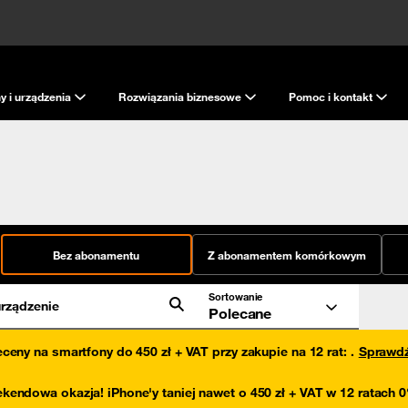
y i urządzenia
Rozwiązania biznesowe
Pomoc i kontakt
Bez abonamentu
Z abonamentem komórkowym
Sortowanie
rządzenie
Polecane
eceny na smartfony do 450 zł + VAT przy zakupie na 12 rat
:
.
Sprawd
kendowa okazja! iPhone'y taniej nawet o 450 zł + VAT w 12 ratach 