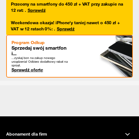
Przeceny na smartfony do 450 zł + VAT przy zakupie na
12 rat
:
.
Sprawdź
Weekendowa okazja! iPhone'y taniej nawet o 450 zł +
VAT w 12 ratach 0%
:
.
Sprawdź
Program Odkup
Sprzedaj swój smartfon
i...
...zyskaj bon na zakup nowego
urządzenia! Odbierz dodatkowy rabat na
sprzęt.
Sprawdź ofertę
Abonament dla firm