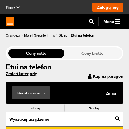
Zaloguj się
Firmy
Menu
Strona główna Orange.pl
Orange.pl
Małe i Średnie Firmy
Sklep
Etui na telefon
Ceny netto
Ceny brutto
Etui na telefon
Zmień kategorię
Kup na paragon
Bez abonamentu
Zmień
Filtruj
Sortuj
Wyszukaj urządzenie