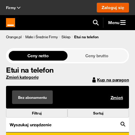
Zaloguj się
Firmy
Menu
Strona główna Orange.pl
Orange.pl
Małe i Średnie Firmy
Sklep
Etui na telefon
Ceny netto
Ceny brutto
Etui na telefon
Zmień kategorię
Kup na paragon
Bez abonamentu
Zmień
Filtruj
Sortuj
Wyszukaj urządzenie