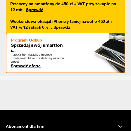
Przeceny na smartfony do 450 zł + VAT przy zakupie na
12 rat
:
.
Sprawdź
Weekendowa okazja! iPhone'y taniej nawet o 450 zł +
VAT w 12 ratach 0%
:
.
Sprawdź
Program Odkup
Sprzedaj swój smartfon
i...
...zyskaj bon na zakup nowego
urządzenia! Odbierz dodatkowy rabat na
sprzęt.
Sprawdź ofertę
Abonament dla firm