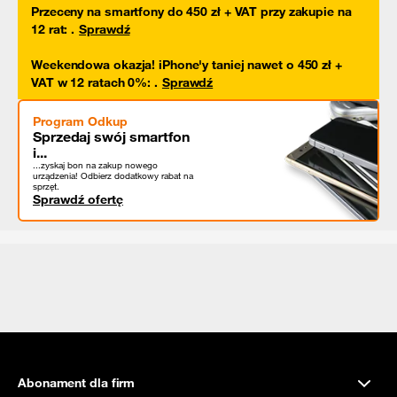
Przeceny na smartfony do 450 zł + VAT przy zakupie na
12 rat
:
.
Sprawdź
Weekendowa okazja! iPhone'y taniej nawet o 450 zł +
VAT w 12 ratach 0%
:
.
Sprawdź
Program Odkup
Sprzedaj swój smartfon
i...
...zyskaj bon na zakup nowego
urządzenia! Odbierz dodatkowy rabat na
sprzęt.
Sprawdź ofertę
Abonament dla firm