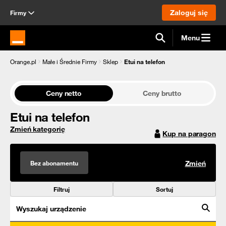
Zaloguj się
Firmy
Menu
Strona główna Orange.pl
Orange.pl
Małe i Średnie Firmy
Sklep
Etui na telefon
Ceny netto
Ceny brutto
Etui na telefon
Zmień kategorię
Kup na paragon
Bez abonamentu
Zmień
Filtruj
Sortuj
Wyszukaj urządzenie