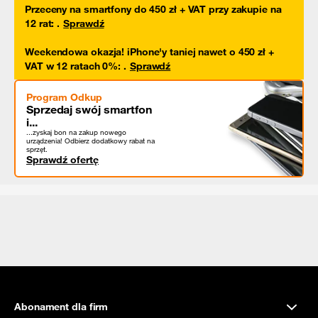
Przeceny na smartfony do 450 zł + VAT przy zakupie na
12 rat
:
.
Sprawdź
Weekendowa okazja! iPhone'y taniej nawet o 450 zł +
VAT w 12 ratach 0%
:
.
Sprawdź
Program Odkup
Sprzedaj swój smartfon
i...
...zyskaj bon na zakup nowego
urządzenia! Odbierz dodatkowy rabat na
sprzęt.
Sprawdź ofertę
Abonament dla firm