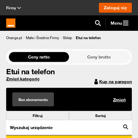
Zaloguj się
Firmy
Menu
Strona główna Orange.pl
Orange.pl
Małe i Średnie Firmy
Sklep
Etui na telefon
Ceny netto
Ceny brutto
Etui na telefon
Zmień kategorię
Kup na paragon
Bez abonamentu
Zmień
Filtruj
Sortuj
Wyszukaj urządzenie