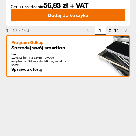
56,83
zł + VAT
Cena urządzenia
Dodaj do koszyka
z
1 - 12 z 163
14
Program Odkup
Sprzedaj swój smartfon
i...
...zyskaj bon na zakup nowego
urządzenia! Odbierz dodatkowy rabat na
sprzęt.
Sprawdź ofertę