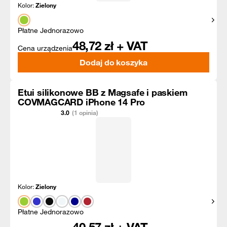
Kolor:
Zielony
Pokaż
Płatne Jednorazowo
48,72
zł + VAT
Cena urządzenia
Dodaj do koszyka
Etui silikonowe BB z Magsafe i paskiem
COVMAGCARD iPhone 14 Pro
3.0
(1 opinia)
Kolor:
Zielony
Pokaż
Płatne Jednorazowo