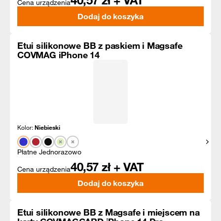
40,57
zł + VAT
Cena urządzenia
Dodaj do koszyka
Etui silikonowe BB z paskiem i Magsafe
COVMAG iPhone 14
Kolor:
Niebieski
Pokaż
Płatne Jednorazowo
40,57
zł + VAT
Cena urządzenia
Dodaj do koszyka
Etui silikonowe BB z Magsafe i miejscem na