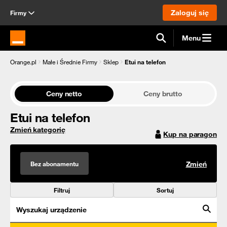
Zaloguj się
Firmy
Menu
Strona główna Orange.pl
Orange.pl
Małe i Średnie Firmy
Sklep
Etui na telefon
Ceny netto
Ceny brutto
Etui na telefon
Zmień kategorię
Kup na paragon
Bez abonamentu
Zmień
Filtruj
Sortuj
Wyszukaj urządzenie