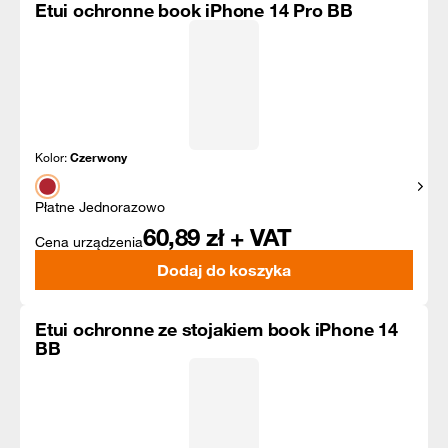
Etui ochronne book iPhone 14 Pro BB
Kolor:
Czerwony
Pokaż
Płatne Jednorazowo
60,89
zł + VAT
Cena urządzenia
Dodaj do koszyka
Etui ochronne ze stojakiem book iPhone 14
BB