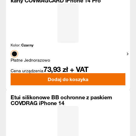
karty COVMAGCARD iPhone 14 Pro
Kolor:
Czarny
Pokaż
Płatne Jednorazowo
73,93
zł + VAT
Cena urządzenia
Dodaj do koszyka
Etui silikonowe BB ochronne z paskiem
COVDRAG iPhone 14