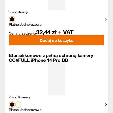
Kolor:
Czarny
Pokaż
Płatne Jednorazowo
32,44
zł + VAT
Cena urządzenia
Dodaj do koszyka
Etui silikonowe z pełną ochroną kamery
COVFULL iPhone 14 Pro BB
Kolor:
Brązowy
Pokaż
Płatne Jednorazowo