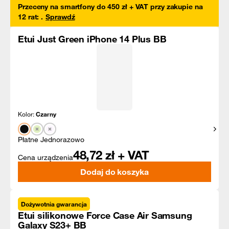
Przeceny na smartfony do 450 zł + VAT przy zakupie na
12 rat
:
.
Sprawdź
Etui Just Green iPhone 14 Plus BB
Kolor:
Czarny
Pokaż
Płatne Jednorazowo
48,72
zł + VAT
Cena urządzenia
Dodaj do koszyka
Dożywotnia gwarancja
Etui silikonowe Force Case Air Samsung
Galaxy S23+ BB