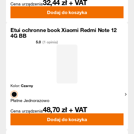
32,44
zł + VAT
Cena urządzenia
Dodaj do koszyka
Etui ochronne book Xiaomi Redmi Note 12
4G BB
5.0
(1 opinia)
Kolor:
Czarny
Pokaż
Płatne Jednorazowo
48,70
zł + VAT
Cena urządzenia
Dodaj do koszyka