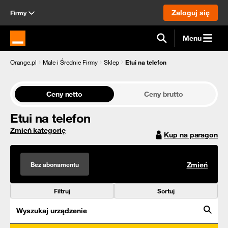
Zaloguj się
Firmy
Menu
Strona główna Orange.pl
Orange.pl
Małe i Średnie Firmy
Sklep
Etui na telefon
Ceny netto
Ceny brutto
Etui na telefon
Zmień kategorię
Kup na paragon
Bez abonamentu
Zmień
Filtruj
Sortuj
Wyszukaj urządzenie