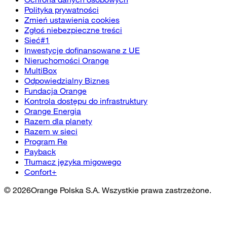
Polityka prywatności
Zmień ustawienia cookies
Zgłoś niebezpieczne treści
Sieć#1
Inwestycje dofinansowane z UE
Nieruchomości Orange
MultiBox
Odpowiedzialny Biznes
Fundacja Orange
Kontrola dostępu do infrastruktury
Orange Energia
Razem dla planety
Razem w sieci
Program Re
Payback
Tłumacz języka migowego
Confort+
©
2026
Orange Polska S.A. Wszystkie prawa zastrzeżone.