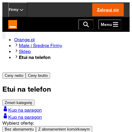
Zaloguj się
Firmy
Menu
Strona główna Orange.pl
Orange.pl
Małe i Średnie Firmy
Sklep
Etui na telefon
Ceny netto
Ceny brutto
Etui na telefon
Zmień kategorię
Kup na paragon
Kup na paragon
Wybierz ofertę:
Bez abonamentu
Z abonamentem komórkowym