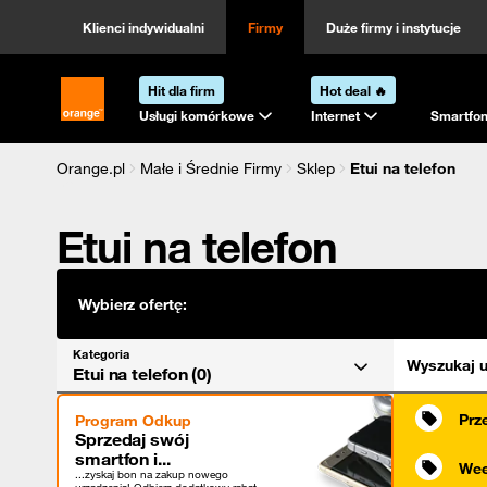
Kategoria
Sortowanie
Klienci indywidualni
Firmy
Duże firmy i instytucje
Hit dla firm
Hot deal 🔥
Strona główna Orange.pl
Usługi komórkowe
Internet
Smartfon
Orange.pl
Małe i Średnie Firmy
Sklep
Etui na telefon
Etui na telefon
Wybierz ofertę:
Kategoria
Wyszukaj u
Etui na telefon (0)
Prz
Program Odkup
Sprzedaj swój
smartfon i...
Wee
...zyskaj bon na zakup nowego