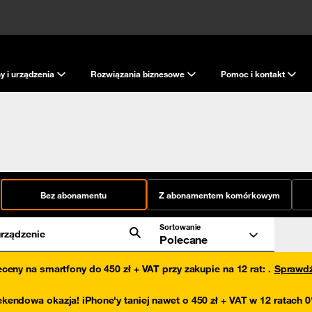
y i urządzenia
Rozwiązania biznesowe
Pomoc i kontakt
Bez abonamentu
Z abonamentem komórkowym
Sortowanie
rządzenie
Polecane
eceny na smartfony do 450 zł + VAT przy zakupie na 12 rat
:
.
Sprawd
kendowa okazja! iPhone'y taniej nawet o 450 zł + VAT w 12 ratach 