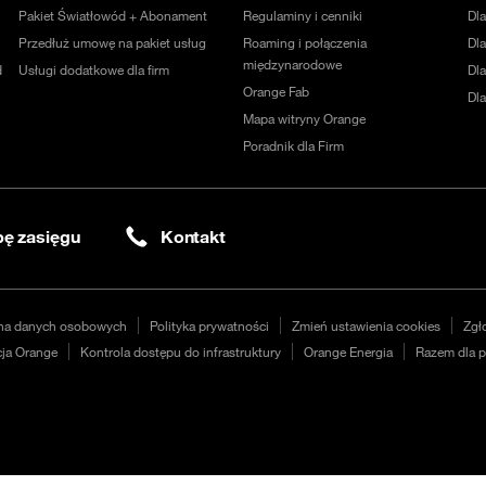
Pakiet Światłowód + Abonament
Regulaminy i cenniki
Dl
Przedłuż umowę na pakiet usług
Roaming i połączenia
Dla
międzynarodowe
d
Usługi dodatkowe dla firm
Dl
Orange Fab
Dl
Mapa witryny Orange
Poradnik dla Firm
ę zasięgu
Kontakt
na danych osobowych
Polityka prywatności
Zmień ustawienia cookies
Zgł
ja Orange
Kontrola dostępu do infrastruktury
Orange Energia
Razem dla p