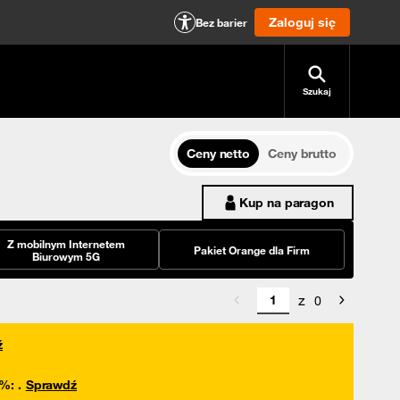
Zaloguj się
Bez barier
Szukaj
Ceny netto
Ceny brutto
Kup na paragon
Z mobilnym Internetem
Pakiet Orange dla Firm
Biurowym 5G
z
0
ź
0%
:
.
Sprawdź