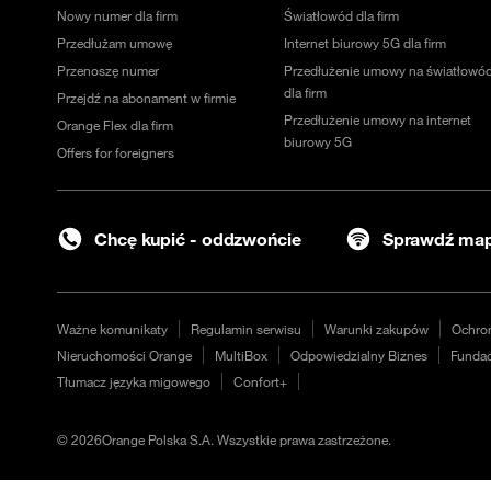
Nowy numer dla firm
Światłowód dla firm
Przedłużam umowę
Internet biurowy 5G dla firm
Przenoszę numer
Przedłużenie umowy na światłowó
dla firm
Przejdź na abonament w firmie
Przedłużenie umowy na internet
Orange Flex dla firm
biurowy 5G
Offers for foreigners
Chcę kupić - oddzwońcie
Sprawdź map
Ważne komunikaty
Regulamin serwisu
Warunki zakupów
Ochro
Nieruchomości Orange
MultiBox
Odpowiedzialny Biznes
Fundac
Tłumacz języka migowego
Confort+
©
2026
Orange Polska S.A. Wszystkie prawa zastrzeżone.