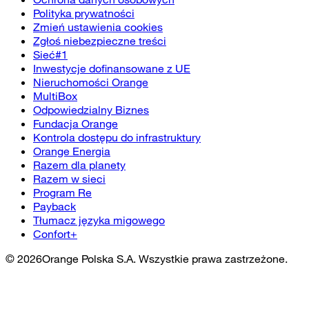
Polityka prywatności
Zmień ustawienia cookies
Zgłoś niebezpieczne treści
Sieć#1
Inwestycje dofinansowane z UE
Nieruchomości Orange
MultiBox
Odpowiedzialny Biznes
Fundacja Orange
Kontrola dostępu do infrastruktury
Orange Energia
Razem dla planety
Razem w sieci
Program Re
Payback
Tłumacz języka migowego
Confort+
©
2026
Orange Polska S.A. Wszystkie prawa zastrzeżone.