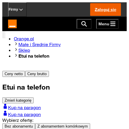
Zaloguj się
Firmy
Menu
Strona główna Orange.pl
Orange.pl
Małe i Średnie Firmy
Sklep
Etui na telefon
Ceny netto
Ceny brutto
Etui na telefon
Zmień kategorię
Kup na paragon
Kup na paragon
Wybierz ofertę:
Bez abonamentu
Z abonamentem komórkowym