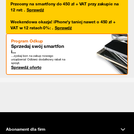
Przeceny na smartfony do 450 zł + VAT przy zakupie na
12 rat
:
.
Sprawdź
Weekendowa okazja! iPhone'y taniej nawet o 450 zł +
VAT w 12 ratach 0%
:
.
Sprawdź
Program Odkup
Sprzedaj swój smartfon
i...
...zyskaj bon na zakup nowego
urządzenia! Odbierz dodatkowy rabat na
sprzęt.
Sprawdź ofertę
Abonament dla firm