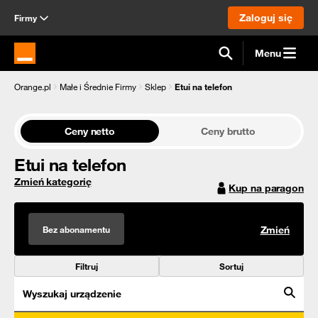
Zaloguj się
Firmy
Menu
Strona główna Orange.pl
Orange.pl
Małe i Średnie Firmy
Sklep
Etui na telefon
Ceny netto
Ceny brutto
Etui na telefon
Zmień kategorię
Kup na paragon
Bez abonamentu
Zmień
Filtruj
Sortuj
Wyszukaj urządzenie