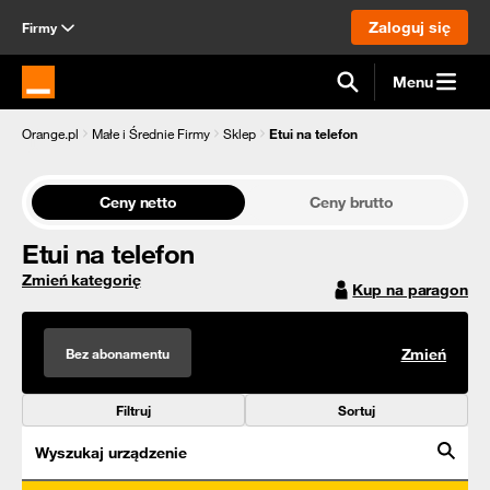
Zaloguj się
Firmy
Menu
Strona główna Orange.pl
Orange.pl
Małe i Średnie Firmy
Sklep
Etui na telefon
Ceny netto
Ceny brutto
Etui na telefon
Zmień kategorię
Kup na paragon
Bez abonamentu
Zmień
Filtruj
Sortuj
Wyszukaj urządzenie