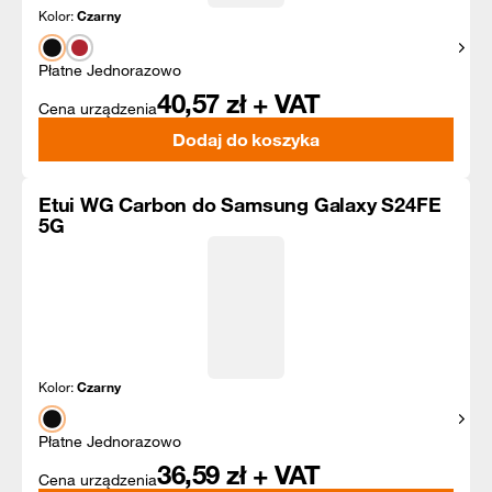
Kolor:
Czarny
Pokaż
Płatne Jednorazowo
40,57
zł + VAT
Cena urządzenia
Dodaj do koszyka
Etui WG Carbon do Samsung Galaxy S24FE
5G
Kolor:
Czarny
Pokaż
Płatne Jednorazowo
36,59
zł + VAT
Cena urządzenia