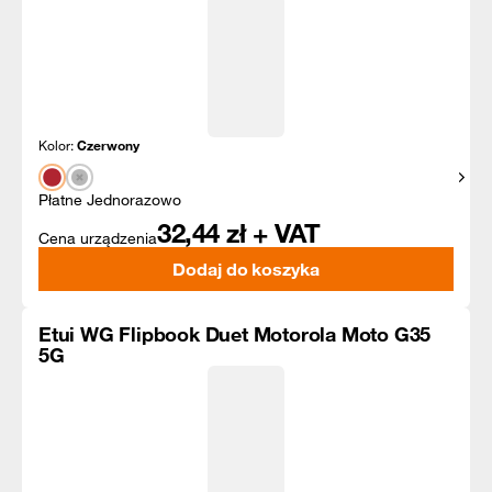
Kolor:
Czerwony
Pokaż
Płatne Jednorazowo
32,44
zł + VAT
Cena urządzenia
Dodaj do koszyka
Etui WG Flipbook Duet Motorola Moto G35
5G