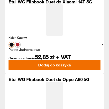
Etui WG Flipbook Duet do Xiaomi 14T 5G
Kolor:
Czarny
Pokaż
Płatne Jednorazowo
52,85
zł + VAT
Cena urządzenia
Dodaj do koszyka
Etui WG Flipbook Duet do Oppo A80 5G