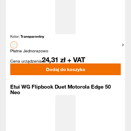
Kolor:
Transparentny
Pokaż
Płatne Jednorazowo
24,31
zł + VAT
Cena urządzenia
Dodaj do koszyka
Etui WG Flipbook Duet Motorola Edge 50
Neo