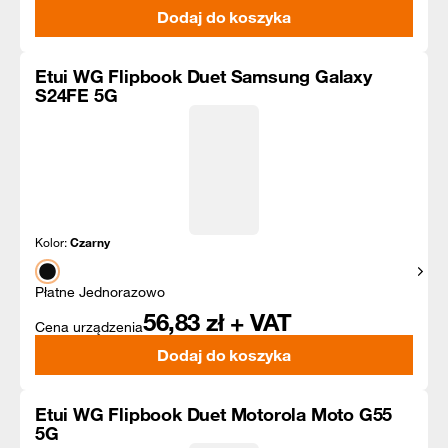
Dodaj do koszyka
Etui WG Flipbook Duet Samsung Galaxy
S24FE 5G
Kolor:
Czarny
Pokaż
Płatne Jednorazowo
56,83
zł + VAT
Cena urządzenia
Dodaj do koszyka
Etui WG Flipbook Duet Motorola Moto G55
5G