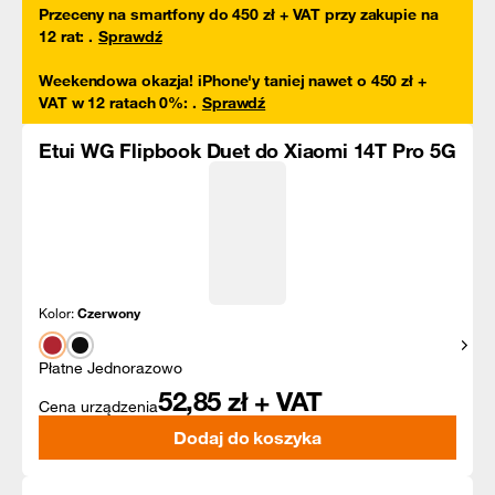
Przeceny na smartfony do 450 zł + VAT przy zakupie na
12 rat
:
.
Sprawdź
Weekendowa okazja! iPhone'y taniej nawet o 450 zł +
VAT w 12 ratach 0%
:
.
Sprawdź
Etui WG Flipbook Duet do Xiaomi 14T Pro 5G
Kolor:
Czerwony
Pokaż
Płatne Jednorazowo
52,85
zł + VAT
Cena urządzenia
Dodaj do koszyka