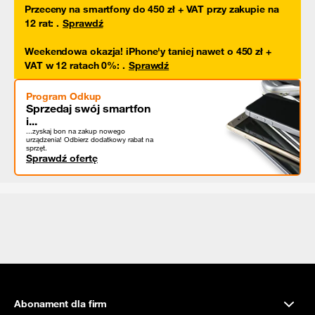
Przeceny na smartfony do 450 zł + VAT przy zakupie na
12 rat
:
.
Sprawdź
Weekendowa okazja! iPhone'y taniej nawet o 450 zł +
VAT w 12 ratach 0%
:
.
Sprawdź
Program Odkup
Sprzedaj swój smartfon
i...
...zyskaj bon na zakup nowego
urządzenia! Odbierz dodatkowy rabat na
sprzęt.
Sprawdź ofertę
Abonament dla firm