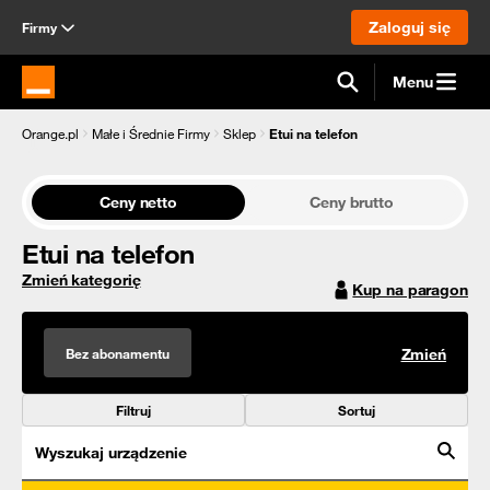
Zaloguj się
Firmy
Menu
Strona główna Orange.pl
Orange.pl
Małe i Średnie Firmy
Sklep
Etui na telefon
Ceny netto
Ceny brutto
Etui na telefon
Zmień kategorię
Kup na paragon
Bez abonamentu
Zmień
Filtruj
Sortuj
Wyszukaj urządzenie