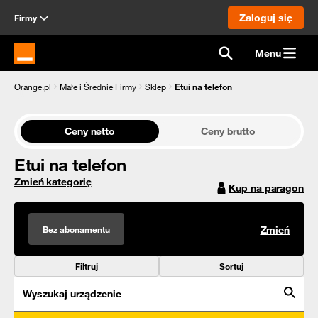
Zaloguj się
Firmy
Menu
Strona główna Orange.pl
Orange.pl
Małe i Średnie Firmy
Sklep
Etui na telefon
Ceny netto
Ceny brutto
Etui na telefon
Zmień kategorię
Kup na paragon
Bez abonamentu
Zmień
Filtruj
Sortuj
Wyszukaj urządzenie