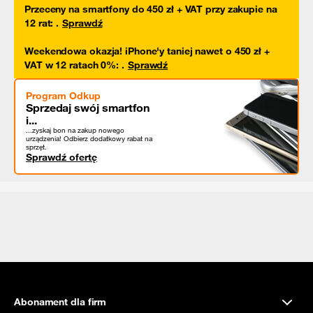
Przeceny na smartfony do 450 zł + VAT przy zakupie na
12 rat
:
.
Sprawdź
Weekendowa okazja! iPhone'y taniej nawet o 450 zł +
VAT w 12 ratach 0%
:
.
Sprawdź
Program Odkup
Sprzedaj swój smartfon
i...
...zyskaj bon na zakup nowego
urządzenia! Odbierz dodatkowy rabat na
sprzęt.
Sprawdź ofertę
Abonament dla firm