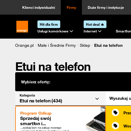
Kategoria
Sortowanie
Klienci indywidualni
Firmy
Duże firmy i instytucje
Hit dla firm
Hot deal 🔥
Strona główna Orange.pl
Usługi komórkowe
Internet
Smartfon
Orange.pl
Małe i Średnie Firmy
Sklep
Etui na telefon
Etui na telefon
Wybierz ofertę:
Kategoria
Wyszukaj u
Etui na telefon (434)
Prz
Program Odkup
Sprzedaj swój
smartfon i...
Wee
...zyskaj bon na zakup nowego