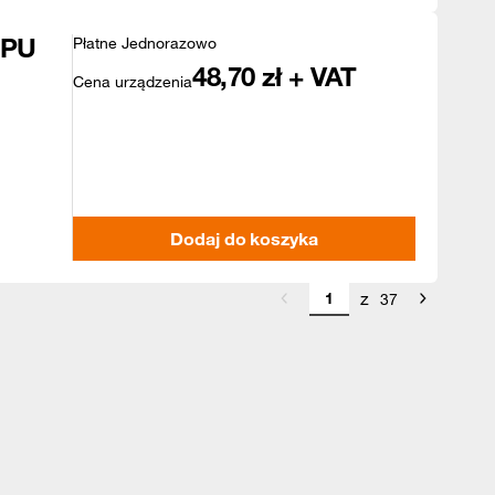
TPU
Płatne Jednorazowo
48,70
zł + VAT
Cena urządzenia
Dodaj do koszyka
z
37