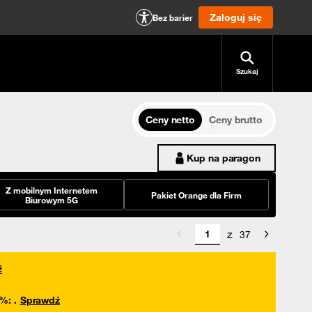
Zaloguj się
Bez barier
Szukaj
Ceny netto
Ceny brutto
Kup na paragon
Z mobilnym Internetem
Pakiet Orange dla Firm
Biurowym 5G
z
37
ź
0%
:
.
Sprawdź