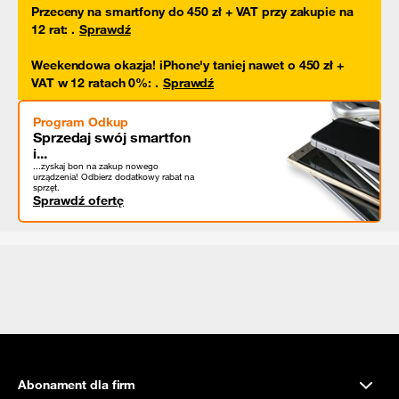
Przeceny na smartfony do 450 zł + VAT przy zakupie na
12 rat
:
.
Sprawdź
Weekendowa okazja! iPhone'y taniej nawet o 450 zł +
VAT w 12 ratach 0%
:
.
Sprawdź
Program Odkup
Sprzedaj swój smartfon
i...
...zyskaj bon na zakup nowego
urządzenia! Odbierz dodatkowy rabat na
sprzęt.
Sprawdź ofertę
Abonament dla firm