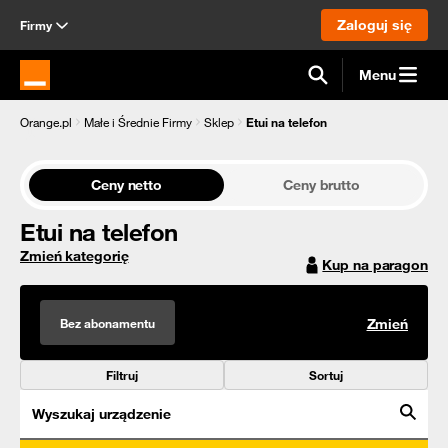
Zaloguj się
Firmy
Menu
Strona główna Orange.pl
Orange.pl
Małe i Średnie Firmy
Sklep
Etui na telefon
Ceny netto
Ceny brutto
Etui na telefon
Zmień kategorię
Kup na paragon
Bez abonamentu
Zmień
Filtruj
Sortuj
Wyszukaj urządzenie