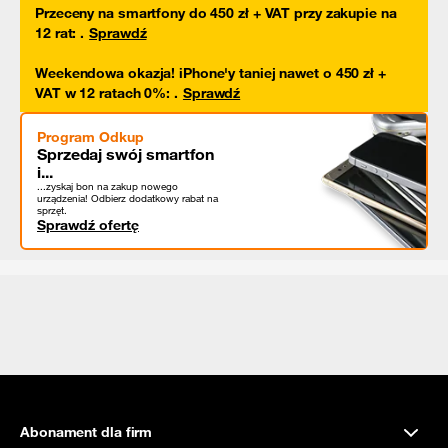
Przeceny na smartfony do 450 zł + VAT przy zakupie na
12 rat
:
.
Sprawdź
Weekendowa okazja! iPhone'y taniej nawet o 450 zł +
VAT w 12 ratach 0%
:
.
Sprawdź
Program Odkup
Sprzedaj swój smartfon
i...
...zyskaj bon na zakup nowego
urządzenia! Odbierz dodatkowy rabat na
sprzęt.
Sprawdź ofertę
Abonament dla firm