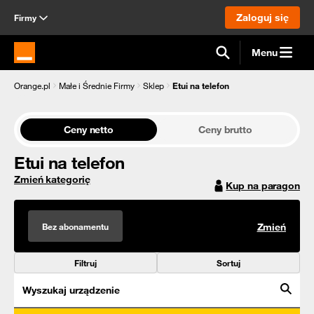
Zaloguj się
Firmy
Menu
Strona główna Orange.pl
Orange.pl
Małe i Średnie Firmy
Sklep
Etui na telefon
Ceny netto
Ceny brutto
Etui na telefon
Zmień kategorię
Kup na paragon
Bez abonamentu
Zmień
Filtruj
Sortuj
Wyszukaj urządzenie