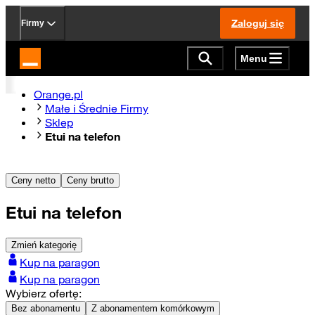
Zaloguj się
Firmy
Menu
Strona główna Orange.pl
Orange.pl
Małe i Średnie Firmy
Sklep
Etui na telefon
Ceny netto
Ceny brutto
Etui na telefon
Zmień kategorię
Kup na paragon
Kup na paragon
Wybierz ofertę:
Bez abonamentu
Z abonamentem komórkowym