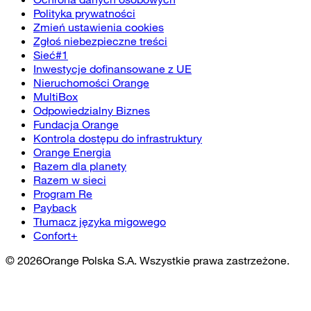
Polityka prywatności
Zmień ustawienia cookies
Zgłoś niebezpieczne treści
Sieć#1
Inwestycje dofinansowane z UE
Nieruchomości Orange
MultiBox
Odpowiedzialny Biznes
Fundacja Orange
Kontrola dostępu do infrastruktury
Orange Energia
Razem dla planety
Razem w sieci
Program Re
Payback
Tłumacz języka migowego
Confort+
©
2026
Orange Polska S.A. Wszystkie prawa zastrzeżone.