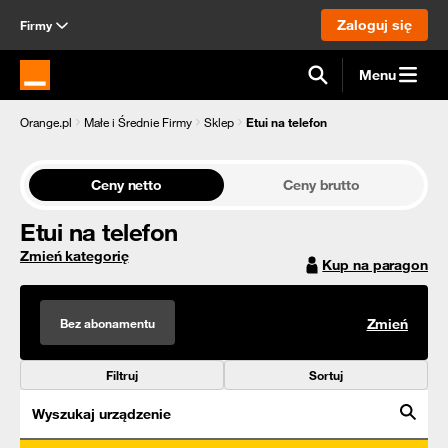
Zaloguj się
Firmy
Menu
Strona główna Orange.pl
Orange.pl
Małe i Średnie Firmy
Sklep
Etui na telefon
Ceny netto
Ceny brutto
Etui na telefon
Zmień kategorię
Kup na paragon
Bez abonamentu
Zmień
Filtruj
Sortuj
Wyszukaj urządzenie