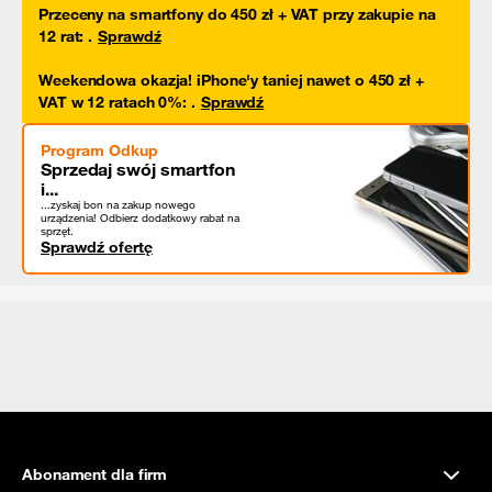
Przeceny na smartfony do 450 zł + VAT przy zakupie na
12 rat
:
.
Sprawdź
Weekendowa okazja! iPhone'y taniej nawet o 450 zł +
VAT w 12 ratach 0%
:
.
Sprawdź
Program Odkup
Sprzedaj swój smartfon
i...
...zyskaj bon na zakup nowego
urządzenia! Odbierz dodatkowy rabat na
sprzęt.
Sprawdź ofertę
Abonament dla firm