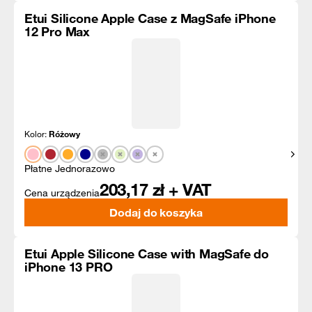
Etui Silicone Apple Case z MagSafe iPhone
12 Pro Max
Kolor:
Różowy
Pokaż
Płatne Jednorazowo
203,17
zł + VAT
Cena urządzenia
Dodaj do koszyka
Etui Apple Silicone Case with MagSafe do
iPhone 13 PRO