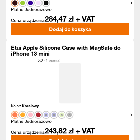
Pokaż
Płatne Jednorazowo
284,47
zł + VAT
Cena urządzenia
Dodaj do koszyka
Etui Apple Silicone Case with MagSafe do
iPhone 13 mini
5.0
(1 opinia)
Kolor:
Koralowy
Pokaż
Płatne Jednorazowo
243,82
zł + VAT
Cena urządzenia