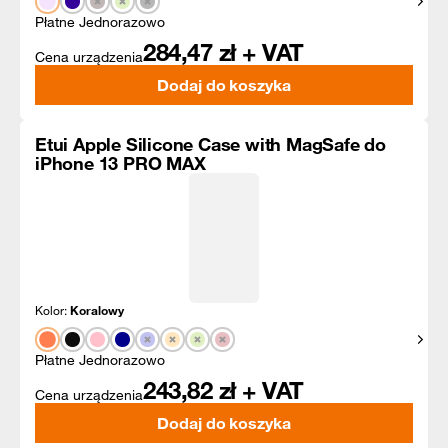
Pokaż
Płatne Jednorazowo
284,47
zł + VAT
Cena urządzenia
Dodaj do koszyka
Etui Apple Silicone Case with MagSafe do
iPhone 13 PRO MAX
Kolor:
Koralowy
Pokaż
Płatne Jednorazowo
243,82
zł + VAT
Cena urządzenia
Dodaj do koszyka