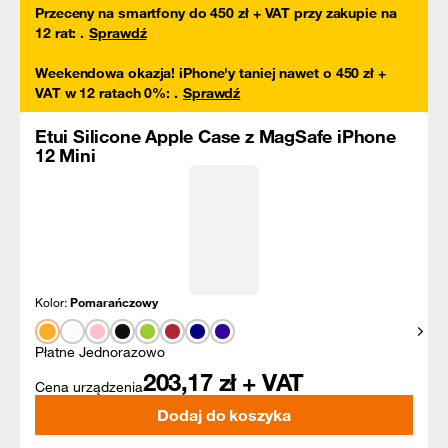
Przeceny na smartfony do 450 zł + VAT przy zakupie na
12 rat
:
.
Sprawdź
Weekendowa okazja! iPhone'y taniej nawet o 450 zł +
VAT w 12 ratach 0%
:
.
Sprawdź
Etui Silicone Apple Case z MagSafe iPhone
12 Mini
Kolor:
Pomarańczowy
Pokaż
Płatne Jednorazowo
203,17
zł + VAT
Cena urządzenia
Dodaj do koszyka