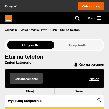
Zaloguj się
Firmy
Menu
Strona główna Orange.pl
Orange.pl
Małe i Średnie Firmy
Sklep
Etui na telefon
Ceny netto
Ceny brutto
Etui na telefon
Zmień kategorię
Kup na paragon
Bez abonamentu
Zmień
Filtruj
Sortuj
Wyszukaj urządzenie