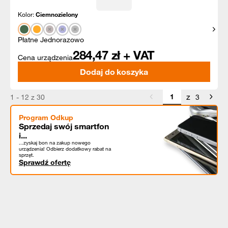
Kolor:
Ciemnozielony
Pokaż
Płatne Jednorazowo
284,47
zł + VAT
Cena urządzenia
Dodaj do koszyka
z
1 - 12 z 30
3
Program Odkup
Sprzedaj swój smartfon
i...
...zyskaj bon na zakup nowego
urządzenia! Odbierz dodatkowy rabat na
sprzęt.
Sprawdź ofertę