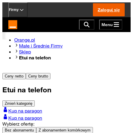
Zaloguj się
Firmy
Menu
Strona główna Orange.pl
Orange.pl
Małe i Średnie Firmy
Sklep
Etui na telefon
Ceny netto
Ceny brutto
Etui na telefon
Zmień kategorię
Kup na paragon
Kup na paragon
Wybierz ofertę:
Bez abonamentu
Z abonamentem komórkowym