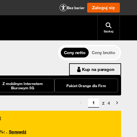
Zaloguj się
Bez barier
Szukaj
Ceny netto
Ceny brutto
Kup na paragon
Z mobilnym Internetem
Pakiet Orange dla Firm
Biurowym 5G
z
4
ź
0%
:
.
Sprawdź