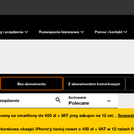
y i urządzenia
Rozwiązania biznesowe
Pomoc i kontakt
Bez abonamentu
Z abonamentem komórkowym
Sortowanie
rządzenie
Polecane
eceny na smartfony do 450 zł + VAT przy zakupie na 12 rat
:
.
Sprawd
kendowa okazja! iPhone'y taniej nawet o 450 zł + VAT w 12 ratach 