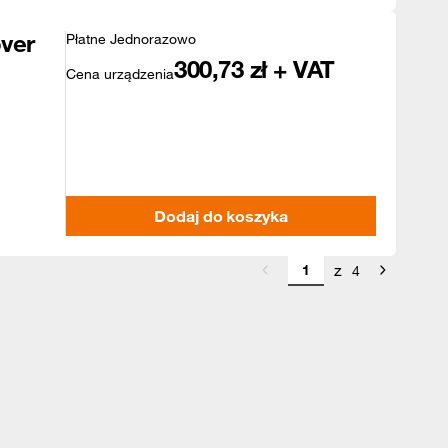
ver
Płatne Jednorazowo
300,73
zł + VAT
Cena urządzenia
Dodaj do koszyka
z
4