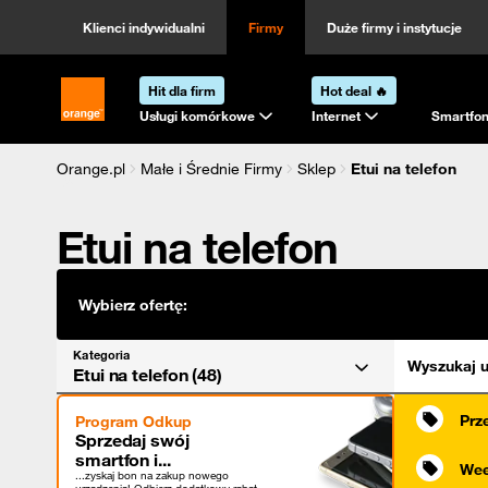
Kategoria
Sortowanie
Klienci indywidualni
Firmy
Duże firmy i instytucje
Hit dla firm
Hot deal 🔥
Strona główna Orange.pl
Usługi komórkowe
Internet
Smartfon
Orange.pl
Małe i Średnie Firmy
Sklep
Etui na telefon
Etui na telefon
Wybierz ofertę:
Kategoria
Wyszukaj u
Etui na telefon (48)
Prz
Program Odkup
Sprzedaj swój
smartfon i...
Wee
...zyskaj bon na zakup nowego