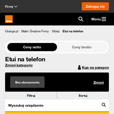
Zaloguj się
Firmy
Menu
Strona główna Orange.pl
Orange.pl
Małe i Średnie Firmy
Sklep
Etui na telefon
Ceny netto
Ceny brutto
Etui na telefon
Zmień kategorię
Kup na paragon
Bez abonamentu
Zmień
Filtruj
Sortuj
Wyszukaj urządzenie