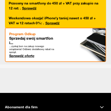
Przeceny na smartfony do 450 zł + VAT przy zakupie na
12 rat
:
.
Sprawdź
Weekendowa okazja! iPhone'y taniej nawet o 450 zł +
VAT w 12 ratach 0%
:
.
Sprawdź
Program Odkup
Sprzedaj swój smartfon
i...
...zyskaj bon na zakup nowego
urządzenia! Odbierz dodatkowy rabat na
sprzęt.
Sprawdź ofertę
Abonament dla firm