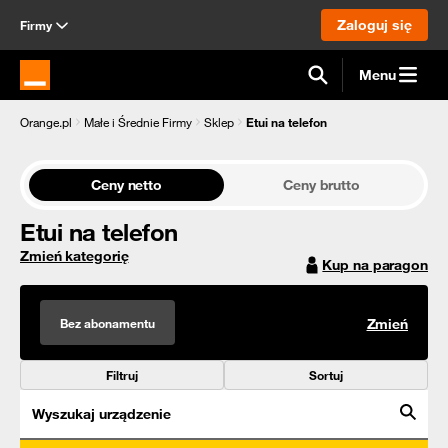
Zaloguj się
Firmy
Menu
Strona główna Orange.pl
Orange.pl
Małe i Średnie Firmy
Sklep
Etui na telefon
Ceny netto
Ceny brutto
Etui na telefon
Zmień kategorię
Kup na paragon
Bez abonamentu
Zmień
Filtruj
Sortuj
Wyszukaj urządzenie