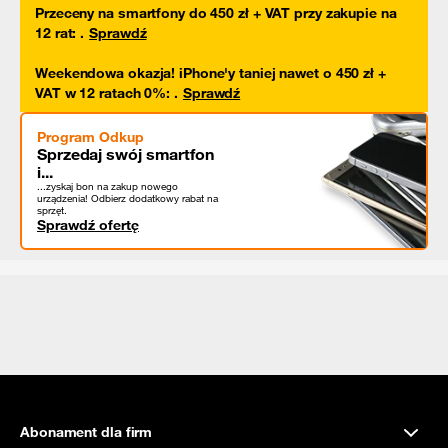
Przeceny na smartfony do 450 zł + VAT przy zakupie na
12 rat
:
.
Sprawdź
Weekendowa okazja! iPhone'y taniej nawet o 450 zł +
VAT w 12 ratach 0%
:
.
Sprawdź
Program Odkup
Sprzedaj swój smartfon
i...
...zyskaj bon na zakup nowego
urządzenia! Odbierz dodatkowy rabat na
sprzęt.
Sprawdź ofertę
Abonament dla firm