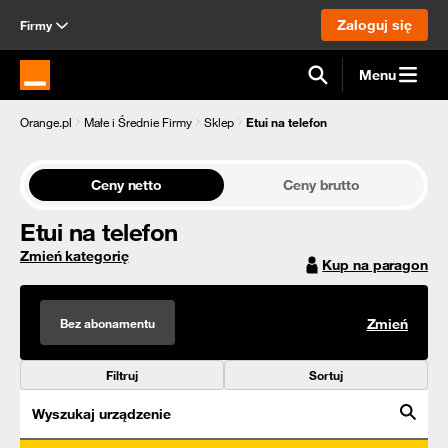
Zaloguj się
Firmy
Menu
Strona główna Orange.pl
Orange.pl
Małe i Średnie Firmy
Sklep
Etui na telefon
Ceny netto
Ceny brutto
Etui na telefon
Zmień kategorię
Kup na paragon
Bez abonamentu
Zmień
Filtruj
Sortuj
Wyszukaj urządzenie