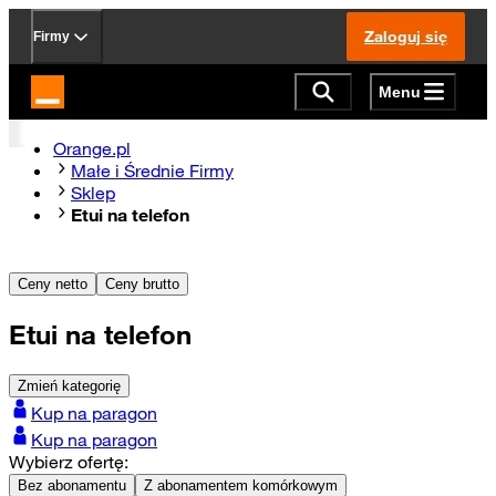
Zaloguj się
Firmy
Menu
Strona główna Orange.pl
Orange.pl
Małe i Średnie Firmy
Sklep
Etui na telefon
Ceny netto
Ceny brutto
Etui na telefon
Zmień kategorię
Kup na paragon
Kup na paragon
Wybierz ofertę:
Bez abonamentu
Z abonamentem komórkowym