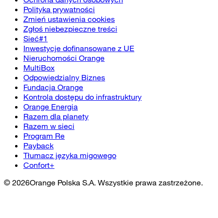
Polityka prywatności
Zmień ustawienia cookies
Zgłoś niebezpieczne treści
Sieć#1
Inwestycje dofinansowane z UE
Nieruchomości Orange
MultiBox
Odpowiedzialny Biznes
Fundacja Orange
Kontrola dostępu do infrastruktury
Orange Energia
Razem dla planety
Razem w sieci
Program Re
Payback
Tłumacz języka migowego
Confort+
©
2026
Orange Polska S.A. Wszystkie prawa zastrzeżone.