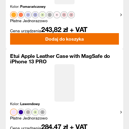
Kolor:
Pomarańczowy
Pokaż
Płatne Jednorazowo
243,82
zł + VAT
Cena urządzenia
Dodaj do koszyka
Etui Apple Leather Case with MagSafe do
iPhone 13 PRO
Kolor:
Lawendowy
Pokaż
Płatne Jednorazowo
284,47
zł + VAT
Cena urządzenia