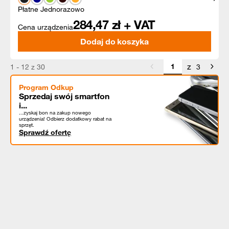
Płatne Jednorazowo
284,47
zł + VAT
Cena urządzenia
Dodaj do koszyka
z
1 - 12 z 30
3
Program Odkup
Sprzedaj swój smartfon
i...
...zyskaj bon na zakup nowego
urządzenia! Odbierz dodatkowy rabat na
sprzęt.
Sprawdź ofertę