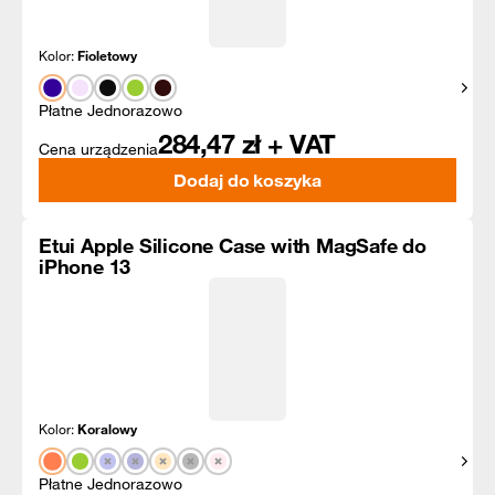
Kolor:
Fioletowy
Pokaż
Płatne Jednorazowo
284,47
zł + VAT
Cena urządzenia
Dodaj do koszyka
Etui Apple Silicone Case with MagSafe do
iPhone 13
Kolor:
Koralowy
Pokaż
Płatne Jednorazowo