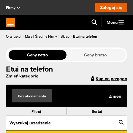
Zaloguj się
Firmy
Menu
Strona główna Orange.pl
Orange.pl
Małe i Średnie Firmy
Sklep
Etui na telefon
Ceny netto
Ceny brutto
Etui na telefon
Zmień kategorię
Kup na paragon
Bez abonamentu
Zmień
Filtruj
Sortuj
Wyszukaj urządzenie