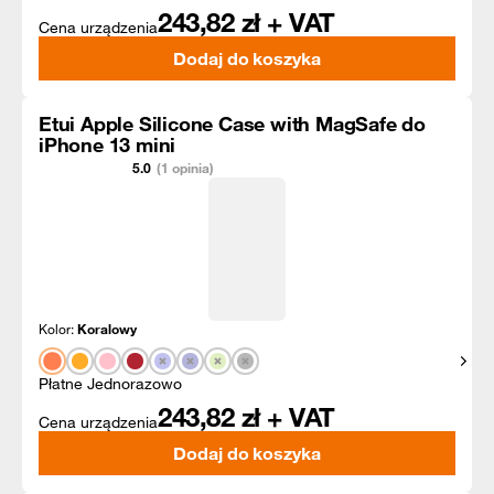
243,82
zł + VAT
Cena urządzenia
Dodaj do koszyka
Etui Apple Silicone Case with MagSafe do
iPhone 13 mini
5.0
(1 opinia)
Kolor:
Koralowy
Pokaż
Płatne Jednorazowo
243,82
zł + VAT
Cena urządzenia
Dodaj do koszyka