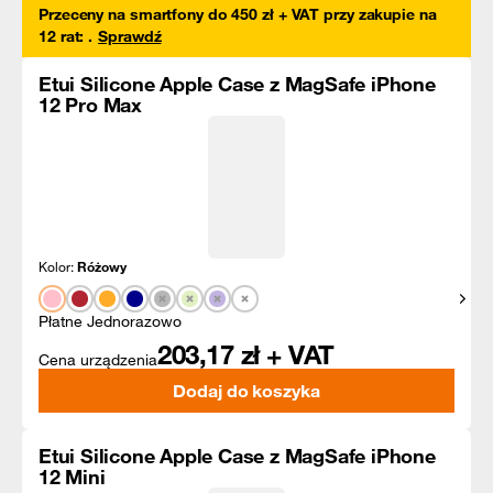
Przeceny na smartfony do 450 zł + VAT przy zakupie na
12 rat
:
.
Sprawdź
Etui Silicone Apple Case z MagSafe iPhone
12 Pro Max
Kolor:
Różowy
Pokaż
Płatne Jednorazowo
203,17
zł + VAT
Cena urządzenia
Dodaj do koszyka
Etui Silicone Apple Case z MagSafe iPhone
12 Mini