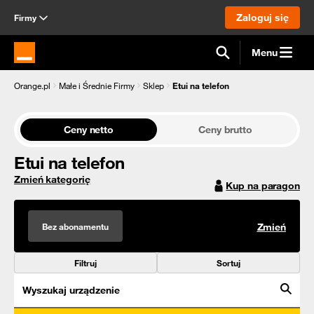
Zaloguj się
Firmy
Menu
Strona główna Orange.pl
Orange.pl
Małe i Średnie Firmy
Sklep
Etui na telefon
Ceny netto
Ceny brutto
Etui na telefon
Zmień kategorię
Kup na paragon
Bez abonamentu
Zmień
Filtruj
Sortuj
Wyszukaj urządzenie