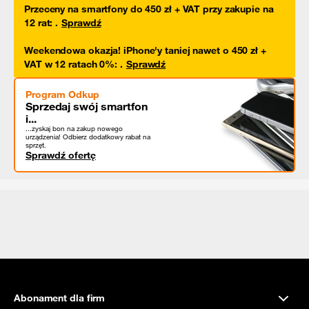
Przeceny na smartfony do 450 zł + VAT przy zakupie na
12 rat
:
.
Sprawdź
Weekendowa okazja! iPhone'y taniej nawet o 450 zł +
VAT w 12 ratach 0%
:
.
Sprawdź
Program Odkup
Sprzedaj swój smartfon
i...
...zyskaj bon na zakup nowego
urządzenia! Odbierz dodatkowy rabat na
sprzęt.
Sprawdź ofertę
Abonament dla firm