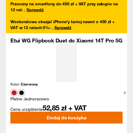
Przeceny na smartfony do 450 zł + VAT przy zakupie na
12 rat
:
.
Sprawdź
Weekendowa okazja! iPhone'y taniej nawet o 450 zł +
VAT w 12 ratach 0%
:
.
Sprawdź
Etui WG Flipbook Duet do Xiaomi 14T Pro 5G
Kolor:
Czerwony
Pokaż
Płatne Jednorazowo
52,85
zł + VAT
Cena urządzenia
Dodaj do koszyka