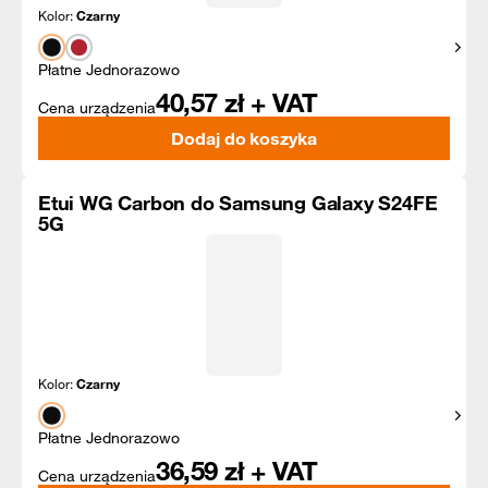
Kolor:
Czarny
Pokaż
Płatne Jednorazowo
40,57
zł + VAT
Cena urządzenia
Dodaj do koszyka
Etui WG Carbon do Samsung Galaxy S24FE
5G
Kolor:
Czarny
Pokaż
Płatne Jednorazowo
36,59
zł + VAT
Cena urządzenia