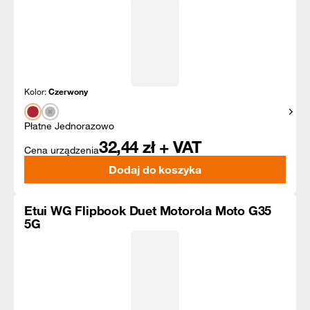
Kolor:
Czerwony
Pokaż
Płatne Jednorazowo
32,44
zł + VAT
Cena urządzenia
Dodaj do koszyka
Etui WG Flipbook Duet Motorola Moto G35
5G