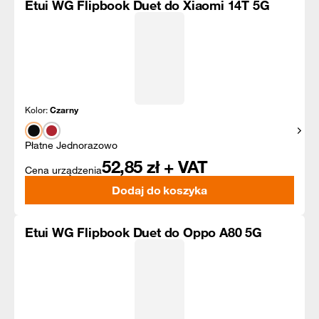
Etui WG Flipbook Duet do Xiaomi 14T 5G
Kolor:
Czarny
Pokaż
Płatne Jednorazowo
52,85
zł + VAT
Cena urządzenia
Dodaj do koszyka
Etui WG Flipbook Duet do Oppo A80 5G