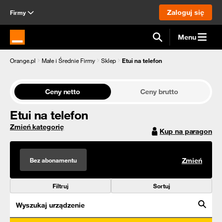
Zaloguj się
Firmy
Menu
Strona główna Orange.pl
Orange.pl
Małe i Średnie Firmy
Sklep
Etui na telefon
Ceny netto
Ceny brutto
Etui na telefon
Zmień kategorię
Kup na paragon
Bez abonamentu
Zmień
Filtruj
Sortuj
Wyszukaj urządzenie