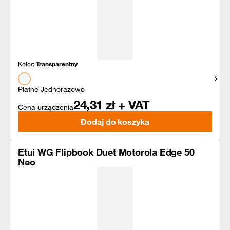
Kolor:
Transparentny
Pokaż
Płatne Jednorazowo
24,31
zł + VAT
Cena urządzenia
Dodaj do koszyka
Etui WG Flipbook Duet Motorola Edge 50
Neo