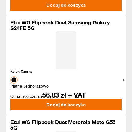
Dodaj do koszyka
Etui WG Flipbook Duet Samsung Galaxy
S24FE 5G
Kolor:
Czarny
Pokaż
Płatne Jednorazowo
56,83
zł + VAT
Cena urządzenia
Dodaj do koszyka
Etui WG Flipbook Duet Motorola Moto G55
5G