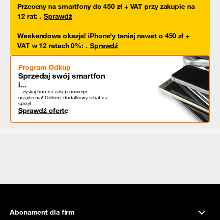
Przeceny na smartfony do 450 zł + VAT przy zakupie na
12 rat
:
.
Sprawdź
Weekendowa okazja! iPhone'y taniej nawet o 450 zł +
VAT w 12 ratach 0%
:
.
Sprawdź
Program Odkup
Sprzedaj swój smartfon
i...
...zyskaj bon na zakup nowego
urządzenia! Odbierz dodatkowy rabat na
sprzęt.
Sprawdź ofertę
Abonament dla firm