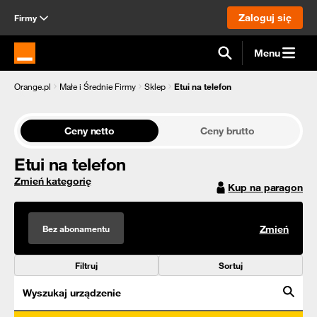
Zaloguj się
Firmy
Menu
Strona główna Orange.pl
Orange.pl
Małe i Średnie Firmy
Sklep
Etui na telefon
Ceny netto
Ceny brutto
Etui na telefon
Zmień kategorię
Kup na paragon
Bez abonamentu
Zmień
Filtruj
Sortuj
Wyszukaj urządzenie