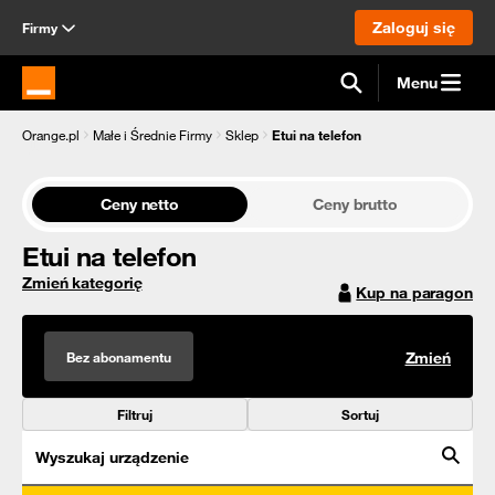
Zaloguj się
Firmy
Menu
Strona główna Orange.pl
Orange.pl
Małe i Średnie Firmy
Sklep
Etui na telefon
Ceny netto
Ceny brutto
Etui na telefon
Zmień kategorię
Kup na paragon
Bez abonamentu
Zmień
Filtruj
Sortuj
Wyszukaj urządzenie