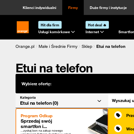
Kategoria
Sortowanie
Klienci indywidualni
Firmy
Duże firmy i instytucje
Hit dla firm
Hot deal 🔥
Strona główna Orange.pl
Usługi komórkowe
Internet
Smartfon
Orange.pl
Małe i Średnie Firmy
Sklep
Etui na telefon
Etui na telefon
Wybierz ofertę:
Kategoria
Wyszukaj u
Etui na telefon (0)
Prz
Program Odkup
Sprzedaj swój
smartfon i...
Wee
...zyskaj bon na zakup nowego