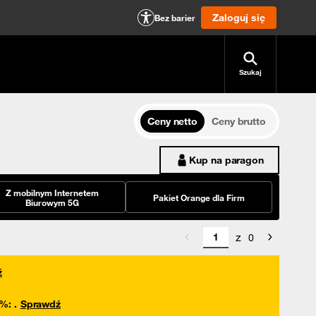
Zaloguj się
Bez barier
Szukaj
Ceny netto
Ceny brutto
Kup na paragon
Z mobilnym Internetem
Pakiet Orange dla Firm
Biurowym 5G
z
0
ź
0%
:
.
Sprawdź