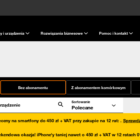
y i urządzenia
Rozwiązania biznesowe
Pomoc i kontakt
Bez abonamentu
Z abonamentem komórkowym
Sortowanie
rządzenie
Polecane
eceny na smartfony do 450 zł + VAT przy zakupie na 12 rat
:
.
Sprawd
kendowa okazja! iPhone'y taniej nawet o 450 zł + VAT w 12 ratach 